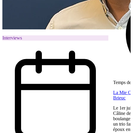
Interviews
Temps de l
La Mie Câl
Brieuc
Le 1er jui
Câline de 
boulangeri
un trio fa
époux entre