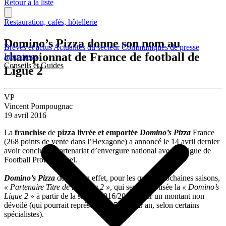
Retour à la liste
Restauration, cafés, hôtellerie
Domino’s Pizza donne son nom au
Brèves et actus
Actualités du secteur
Communiqués de presse
championnat de France de football de
Interviews
Conseils et Guides
Ligue 2
VP
Vincent Pompougnac
19 avril 2016
La
franchise
de
pizza livrée et emportée
Domino’s Pizza
France
(268 points de vente dans l’Hexagone) a annoncé le 14 avril dernier
avoir conclu un partenariat d’envergure national avec la Ligue de
Football Professionnel.
Domino’s Pizza
devient en effet, pour les quatre prochaines saisons,
« Partenaire Titre de la Ligue 2 »
, qui sera rebaptisée la
« Domino’s
Ligue 2
» à partir de la saison 2016/2017, pour un montant non
dévoilé (qui pourrait représenter 1,5 M€ par an, selon certains
spécialistes).