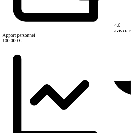
4,6
avis con
Apport personnel
100 000 €