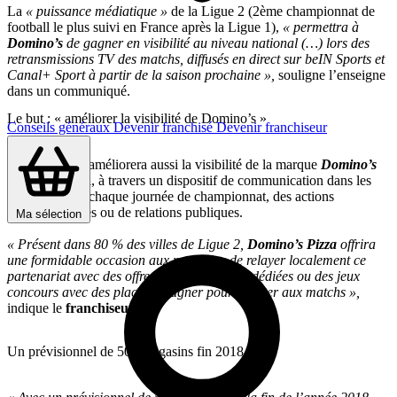
La
« puissance médiatique »
de la Ligue 2 (2ème championnat de
football le plus suivi en France après la Ligue 1),
« permettra à
Domino’s
de gagner en visibilité au niveau national (…) lors des
retransmissions TV des matchs, diffusés en direct sur beIN Sports et
Canal+ Sport à partir de la saison prochaine »,
souligne l’enseigne
dans un communiqué.
Le but : « améliorer la visibilité de Domino’s »
Conseils généraux
Devenir franchisé
Devenir franchiseur
Ce partenariat améliorera aussi la visibilité de la marque
Domino’s
au niveau local, à travers un dispositif de communication dans les
stades, lors de chaque journée de championnat, des actions
promotionnelles ou de relations publiques.
Ma sélection
« Présent dans 80 % des villes de Ligue 2,
Domino’s Pizza
offrira
une formidable occasion aux magasins de relayer localement ce
partenariat avec des offres promotionnelles dédiées ou des jeux
concours avec des places à gagner pour assister aux matchs »,
indique le
franchiseur
.
Un prévisionnel de 500 magasins fin 2018