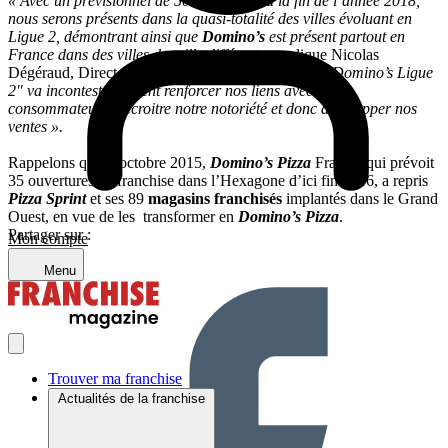
« Avec un prévisionnel de 500 magasins à la fin de l’année 2018,
nous serons présents dans la quasi-totalité des villes évoluant en
Ligue 2, démontrant ainsi que
Domino’s
est présent partout en
France dans des villes de taille différente,
explique Nicolas
Dégéraud, Directeur marketing de l’enseigne.
La « Domino’s Ligue
2″ va incontestablement renforcer nos liens avec les
consommateurs, accroitre notre notoriété et donc développer nos
ventes ».
Rappelons qu’en octobre 2015,
Domino’s Pizza
France, qui prévoit
35 ouvertures en franchise dans l’Hexagone d’ici fin 2016, a repris
Pizza Sprint
et ses 89
magasins franchisés
implantés dans le Grand
Ouest, en vue de les transformer en
Domino’s Pizza
.
Partager sur :
Mon compte
Menu
Trouver ma franchise
Actualités de la franchise