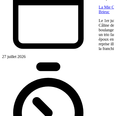
La Mie Câl
Brieuc
Le 1er jui
Câline de 
boulangeri
un trio fa
époux entre
reprise ill
la franchis
27 juillet 2026