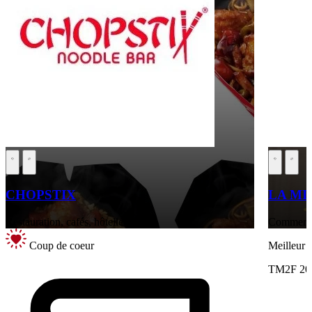
CHOPSTIX
LA MI
Restauration, cafés, hôtellerie
Commerce 
Coup de coeur
Meilleur
TM2F 20