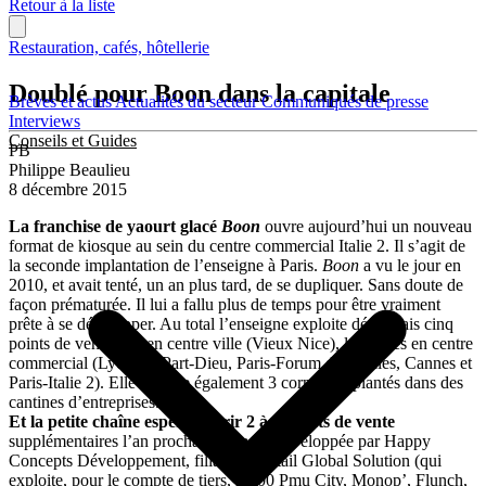
Retour à la liste
Restauration, cafés, hôtellerie
Doublé pour Boon dans la capitale
Brèves et actus
Actualités du secteur
Communiqués de presse
Interviews
Conseils et Guides
PB
Philippe Beaulieu
8 décembre 2015
La franchise de yaourt glacé
Boon
ouvre aujourd’hui un nouveau
format de kiosque au sein du centre commercial Italie 2. Il s’agit de
la seconde implantation de l’enseigne à Paris.
Boon
a vu le jour en
2010, et avait tenté, un an plus tard, de se dupliquer. Sans doute de
façon prématurée. Il lui a fallu plus de temps pour être vraiment
prête à se développer. Au total l’enseigne exploite désormais cinq
points de vente : un en centre ville (Vieux Nice), les autres en centre
commercial (Lyon-La Part-Dieu, Paris-Forum des Halles, Cannes et
Paris-Italie 2). Elle compte également 3 corners implantés dans des
cantines d’entreprises.
Et la petite chaîne espère ouvrir 2 à 3 points de vente
supplémentaires l’an prochain. Elle est développée par Happy
Concepts Développement, filiale de Retail Global Solution (qui
exploite, pour le compte de tiers, 2 500 Pmu City, Monop’, Flunch,