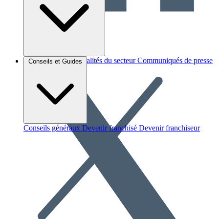
Brèves et actus
Actualités du secteur
Communiqués de presse
Conseils et Guides
Interviews
Conseils généraux
Devenir franchisé
Devenir franchiseur