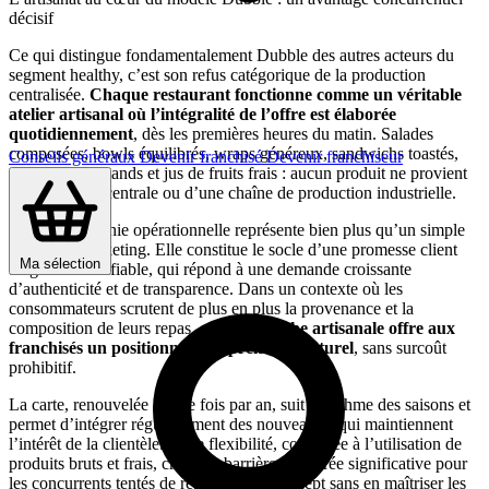
décisif
Ce qui distingue fondamentalement Dubble des autres acteurs du
segment healthy, c’est son refus catégorique de la production
centralisée.
Chaque restaurant fonctionne comme un véritable
atelier artisanal où l’intégralité de l’offre est élaborée
quotidiennement
, dès les premières heures du matin. Salades
composées, bowls équilibrés, wraps généreux, sandwichs toastés,
Conseils généraux
Devenir franchisé
Devenir franchiseur
desserts gourmands et jus de fruits frais : aucun produit ne provient
d’une cuisine centrale ou d’une chaîne de production industrielle.
Cette philosophie opérationnelle représente bien plus qu’un simple
argument marketing. Elle constitue le socle d’une promesse client
Ma sélection
tangible et vérifiable, qui répond à une demande croissante
d’authenticité et de transparence. Dans un contexte où les
consommateurs scrutent de plus en plus la provenance et la
composition de leurs repas,
cette approche artisanale offre aux
franchisés un positionnement premium naturel
, sans surcoût
prohibitif.
La carte, renouvelée quatre fois par an, suit le rythme des saisons et
permet d’intégrer régulièrement des nouveautés qui maintiennent
l’intérêt de la clientèle. Cette flexibilité, combinée à l’utilisation de
produits bruts et frais, crée une barrière à l’entrée significative pour
les concurrents tentés de reproduire le concept sans en maîtriser les