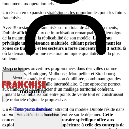
fondamentaux opérationnels.
Un réseau en expansion stratégique : les opportunités pour les futurs
franchisés
Avec 39 restaurants franchisés sur un total de 41 établissements,
Dubble affiche un taux de franchisation remarquable qui témoigne
de la maturité et de la réplicabilité de son modèle.
Le réseau
privilégie une croissance maîtrisée, ciblant prioritairement les
zones de bureaux et les secteurs à forte concentration d’actifs
, là
où la demande pour une restauration rapide qualitative est la plus
soutenue.
Les prochaines ouvertures programmées dans des villes comme
Mon compte
Nice, Nantes, Boulogne, Mulhouse, Montpellier et Strasbourg
Menu
illustrent une stratégie d’expansion équilibrée, combinant grandes
métropoles et villes de taille intermédiaire. Cette approche permet
aux franchisés de bénéficier d’un maillage territorial cohérent,
limitant la cannibalisation entre points de vente tout en construisant
une notoriété régionale progressive.
Trouver ma franchise
Un élément particulièrement attractif du modèle Dubble réside dans
son organisation opérationnelle centrée sur le déjeuner.
Cette
Actualités de la franchise
concentration sur un créneau horaire spécifique offre aux
exploitants une qualité de vie supérieure à celle des concepts de