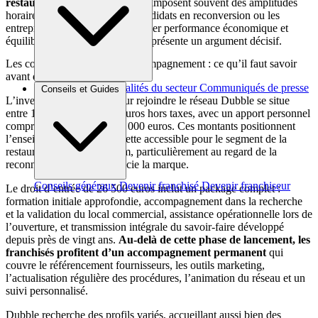
restauration traditionnels
, qui imposent souvent des amplitudes
horaires épuisantes. Pour les candidats en reconversion ou les
entrepreneurs cherchant à concilier performance économique et
équilibre personnel, cet aspect représente un argument décisif.
Les conditions d’accès et l’accompagnement : ce qu’il faut savoir
avant de se lancer
Brèves et actus
Actualités du secteur
Communiqués de presse
Conseils et Guides
L’investissement requis pour rejoindre le réseau Dubble se situe
Interviews
entre 140 000 et 170 000 euros hors taxes, avec un apport personnel
compris entre 50 000 et 60 000 euros. Ces montants positionnent
l’enseigne dans une fourchette accessible pour le segment de la
restauration rapide premium, particulièrement au regard de la
reconnaissance dont bénéficie la marque.
Conseils généraux
Devenir franchisé
Devenir franchiseur
Le droit d’entrée de 26 500 euros inclut un package complet :
formation initiale approfondie, accompagnement dans la recherche
et la validation du local commercial, assistance opérationnelle lors de
l’ouverture, et transmission intégrale du savoir-faire développé
depuis près de vingt ans.
Au-delà de cette phase de lancement, les
franchisés profitent d’un accompagnement permanent
qui
couvre le référencement fournisseurs, les outils marketing,
l’actualisation régulière des procédures, l’animation du réseau et un
suivi personnalisé.
Dubble recherche des profils variés, accueillant aussi bien des