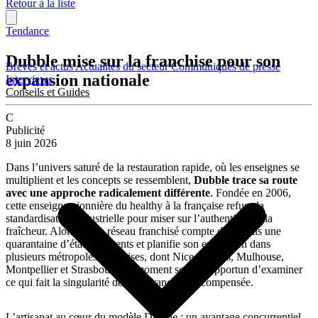
Retour à la liste
Tendance
Dubble mise sur la franchise pour son
Brèves et actus
Actualités du secteur
Communiqués de presse
expansion nationale
Interviews
Conseils et Guides
C
Publicité
8 juin 2026
Dans l’univers saturé de la restauration rapide, où les enseignes se
multiplient et les concepts se ressemblent,
Dubble trace sa route
avec une approche radicalement différente
. Fondée en 2006,
cette enseigne pionnière du healthy à la française refuse la
standardisation industrielle pour miser sur l’authenticité et la
fraîcheur. Alors que le réseau franchisé compte désormais une
quarantaine d’établissements et planifie son expansion dans
plusieurs métropoles françaises, dont Nice, Nantes, Mulhouse,
Montpellier et Strasbourg, le moment semble opportun d’examiner
ce qui fait la singularité de cette franchise récompensée.
L’artisanat au cœur du modèle Dubble : un avantage concurrentiel