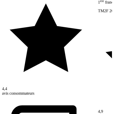
ère
1
franc
TM2F 20
4,4
avis consommateurs
4,9