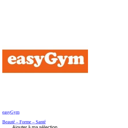
easyGym
Beauté – Forme – Santé
Ajouter à ma sélection