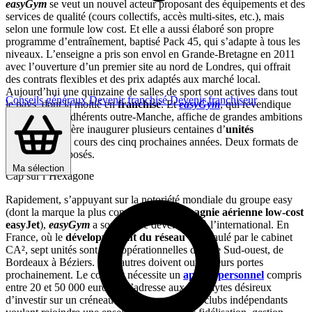
easyGym
se veut un nouvel acteur proposant des équipements et des
services de qualité (cours collectifs, accès multi-sites, etc.), mais
selon une formule low cost. Et elle a aussi élaboré son propre
programme d’entraînement, baptisé Pack 45, qui s’adapte à tous les
niveaux. L’enseigne a pris son envol en Grande-Bretagne en 2011
avec l’ouverture d’un premier site au nord de Londres, qui offrait
des contrats flexibles et des prix adaptés aux marché local.
Aujourd’hui une quinzaine de salles de sport sont actives dans tout
Conseils généraux
Devenir franchisé
Devenir franchiseur
le pays, dont la moitié en
franchise
. Et
easyGym
, qui revendique
déjà 100 000 adhérents outre-Manche, affiche de grandes ambitions
puisqu’elle espère inaugurer plusieurs centaines d’
unités
franchisées
au cours des cinq prochaines années. Deux formats de
salles sont proposés.
Ma sélection
Cap sur l’Hexagone
Rapidement, s’appuyant sur la notoriété mondiale du groupe easy
(dont la marque la plus connue est la
compagnie aérienne low-cost
easyJet
),
easyGym
a souhaité se développer à l’international. En
France, où le
développement du réseau
est épaulé par le cabinet
CA², sept unités sont déjà opérationnelles dans le Sud-ouest, de
Bordeaux à Béziers. Sept autres doivent ouvrir leurs portes
prochainement. Le concept nécessite un
apport personnel
compris
entre 20 et 50 000 euros. Il s’adresse aux néophytes désireux
d’investir sur un créneau porteur comme aux clubs indépendants