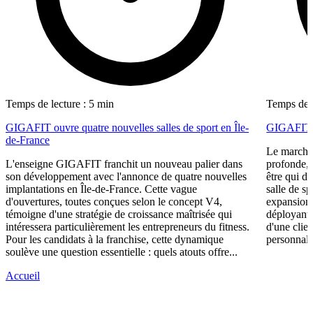
Temps de lecture : 5 min
Temps de l
GIGAFIT ouvre quatre nouvelles salles de sport en Île-
GIGAFIT ré
de-France
Le marché 
L'enseigne GIGAFIT franchit un nouveau palier dans
profonde, 
son développement avec l'annonce de quatre nouvelles
être qui d
implantations en Île-de-France. Cette vague
salle de s
d'ouvertures, toutes conçues selon le concept V4,
expansion,
témoigne d'une stratégie de croissance maîtrisée qui
déployant 
intéressera particulièrement les entrepreneurs du fitness.
d'une clie
Pour les candidats à la franchise, cette dynamique
personnali
soulève une question essentielle : quels atouts offre...
Accueil