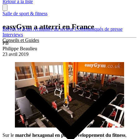
Retour à la liste
Salle de sport & fitness
easyGym a atterri en France
Brèves et actus
Actualités du secteur
Communiqués de presse
Interviews
Conseils et Guides
PB
Philippe Beaulieu
23 avril 2019
Sur le
marché hexagonal en plein développement du fitness
,