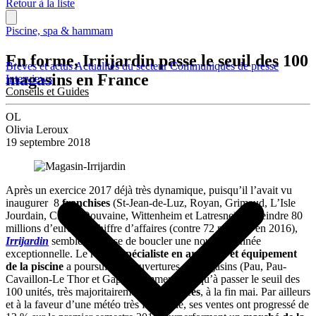
Retour à la liste
Piscine, spa & hammam
En forme, Irrijardin passe le seuil des 100
Brèves et actus
Actualités du secteur
Communiqués de presse
magasins en France
Interviews
Conseils et Guides
OL
Olivia Leroux
19 septembre 2018
Après un exercice 2017 déjà très dynamique, puisqu’il l’avait vu
inaugurer 8
franchises
(St-Jean-de-Luz, Royan, Grimaud, L’Isle
Jourdain, Claira, Douvaine, Wittenheim et Latresne) et atteindre 80
millions d’euros de chiffre d’affaires (contre 72 millions en 2016),
Irrijardin
semble en passe de boucler une nouvelle année
exceptionnelle. Le réseau
spécialiste en arrosage et équipement
de la piscine
a poursuivi les ouvertures de magasins (Pau, Pau-
Cavaillon-Le Thor et Gap, notamment), jusqu’à passer le seuil des
100 unités, très majoritairement
franchisées
, à la fin mai. Par ailleurs
et à la faveur d’une météo très favorable, ses ventes ont progressé de