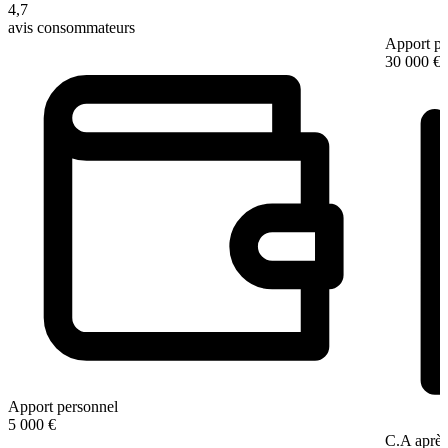
4,7
avis consommateurs
Apport pe
30 000 €
Apport personnel
5 000 €
C.A après