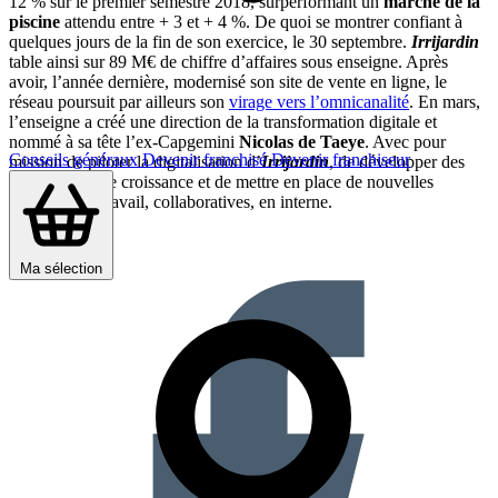
12 % sur le premier semestre 2018, surperformant un
marché de la
piscine
attendu entre + 3 et + 4 %. De quoi se montrer confiant à
quelques jours de la fin de son exercice, le 30 septembre.
Irrijardin
table ainsi sur 89 M€ de chiffre d’affaires sous enseigne. Après
avoir, l’année dernière, modernisé son site de vente en ligne, le
réseau poursuit par ailleurs son
virage vers l’omnicanalité
. En mars,
l’enseigne a créé une direction de la transformation digitale et
nommé à sa tête l’ex-Capgemini
Nicolas de Taeye
. Avec pour
Conseils généraux
Devenir franchisé
Devenir franchiseur
mission de piloter la digitalisation d’
Irrijardin
, de développer des
opportunités de croissance et de mettre en place de nouvelles
méthodes de travail, collaboratives, en interne.
Partager sur :
Ma sélection