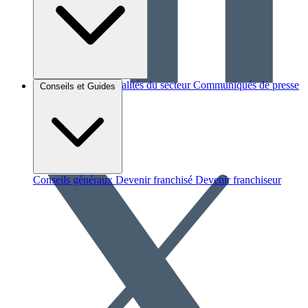
Brèves et actus
Actualités du secteur
Communiqués de presse
Conseils et Guides
Interviews
Conseils généraux
Devenir franchisé
Devenir franchiseur