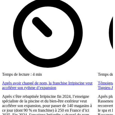
Temps de lecture : 4 min
Temps de l
Après avoir changé de nom, la franchise Irripiscine veut
Témoignage
accélérer son rythme d’expansion
Tignieu-Ja
Après s’être rebaptisée Irripiscine fin 2024, l’enseigne
Après plus
spécialiste de la piscine et du bien-être extérieur veut
Rasseneur 
accélérer son expansion, pour passer de 140 magasins à
reconverti
ce jour (dont 90 % en franchise) à 250 en France d’ici
le spa et l
2035. Fin 2024, l’enseigne Irrijardin a changé de nom
Rasseneur 