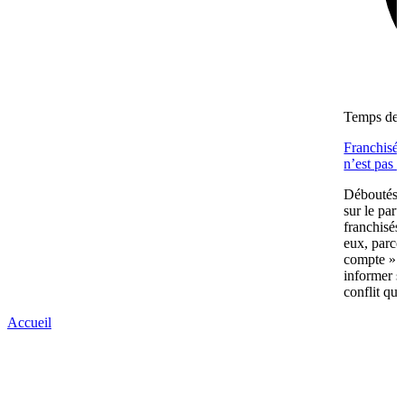
Temps de l
Franchisés
n’est pas 
Déboutés e
sur le part
franchisés
eux, parce
compte » av
informer s
conflit qui
Accueil