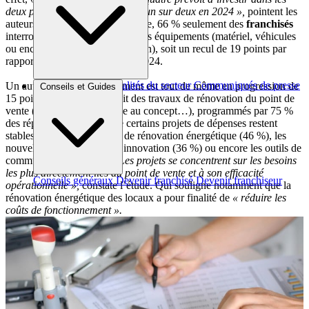
deux prochaines années, contre un sur deux en 2024 »,
pointent les
auteurs de l’enquête. Par exemple, 66 % seulement des
franchisés
interrogés projettent d’acheter des équipements (matériel, véhicules
ou encore systèmes d’information), soit un recul de 19 points par
rapport à l’enquête réalisée en 2024.
Brèves et actus
Actualités du secteur
Communiqués de presse
Un autre poste d’investissement est tout de même en progression de
Conseils et Guides
Interviews
15 points sur un an : il s’agit des travaux de rénovation du point de
vente (agrandissement, mise au concept…), programmés par 75 %
des répondants. Tandis que certains projets de dépenses restent
stables, comme les travaux de rénovation énergétique (46 %), les
nouvelles technologies et l’innovation (36 %) ou encore les outils de
communication (27 %).
« Les projets se concentrent sur les besoins
les plus directement liés au point de vente et à son efficacité
Conseils généraux
Devenir franchisé
Devenir franchiseur
opérationnelle »,
constate l’étude. Qui souligne notamment que la
rénovation énergétique des locaux a pour finalité de
« réduire les
coûts de fonctionnement ».