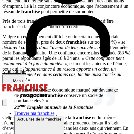
Cette tendance reflète sans doute un durcissement des conditions
d’emprunt, lié à la conjoncture économique, que l’adossement à un
réseau de
franchise
peut permettre de surmonter.
Près de trois franchisés sur quatre estiment que le fait d’être
franchisé a facilité l’obtention d’un crédit
Malgré un environnement difficile ou incertain dans un certain
nombre de secteurs, près de deux
franchisés
sur trois (66 %)
« se
déclarent confiants dans l’avenir de leur activité »
, selon l’enquête
de la Banque Populaire. Une confiance encore plus marquée (88 %)
parmi les répondants âgés de 18 à 34 ans.
« Cette confiance tient
notamment à la force du modèle »,
estiment les auteurs de l’étude,
pour qui
« l’appartenance à un réseau apporte un cadre, un
Mon compte
accompagnement et, dans certains cas, facilite aussi l’accès au
financement
».
Menu
« Dans un contexte économique marqué par davantage
de prudence, la
franchise
conserve un socle de
confiance élevé. »
ème
22
Enquête annuelle de la Franchise
Trouver ma franchise
Cette confiance dans le modèle de la
franchise
en lui-même
Actualités de la franchise
n’empêche pas toutefois une certaine prudence lorsqu’il s’agit
d’envisager des investissements dans les deux ans qui viennent. En
effet,
« près d’un
franchisé
sur quatre prévoit d’investir dans les