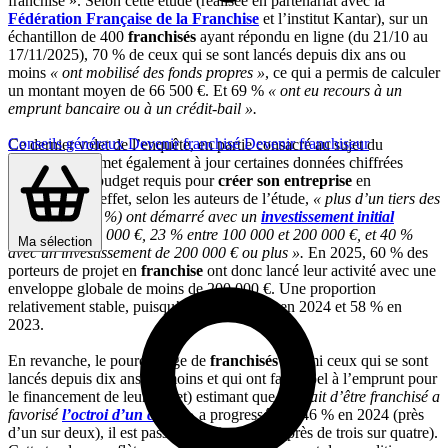
franchise ». Selon cette étude (réalisée en partenariat avec la
Fédération Française de la Franchise
et l’institut Kantar), sur un
échantillon de 400
franchisés
ayant répondu en ligne (du 21/10 au
17/11/2025), 70 % de ceux qui se sont lancés depuis dix ans ou
moins
« ont mobilisé des fonds propres »
, ce qui a permis de calculer
un montant moyen de 66 500 €. Et 69 %
« ont eu recours à un
emprunt bancaire ou à un crédit-bail ».
Conseils généraux
Devenir franchisé
Devenir franchiseur
Ce dernier volet de l’enquête, en partie consacré au sujet du
financement
, met également à jour certaines données chiffrées
concernant le budget requis pour
créer son entreprise
en
franchise
. En effet, selon les auteurs de l’étude,
« plus d’un tiers des
franchisés
(37 %) ont démarré avec un
investissement initial
inférieur à 100 000 €, 23 % entre 100 000 et 200 000 €, et 40 %
Ma sélection
avec un investissement de 200 000 € ou plus ».
En 2025, 60 % des
porteurs de projet en
franchise
ont donc lancé leur activité avec une
enveloppe globale de moins de 200 000 €. Une proportion
relativement stable, puisqu’ils étaient 63 % en 2024 et 58 % en
2023.
En revanche, le pourcentage de
franchisés
(parmi ceux qui se sont
lancés depuis dix ans ou moins et qui ont fait appel à l’emprunt pour
le financement de leur projet) estimant que
« le fait d’être franchisé a
favorisé
l’octroi d’un crédit
»
a progressé : de 46 % en 2024 (près
d’un sur deux), il est passé à 73 % en 2025 (près de trois sur quatre).