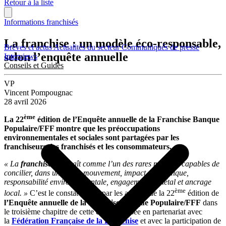
Retour à la liste
Informations franchisés
La franchise : un modèle éco-responsable,
Brèves et actus
Actualités du secteur
Communiqués de presse
selon l’enquête annuelle
Interviews
Conseils et Guides
VP
Vincent Pompougnac
28 avril 2026
ème
La 22
édition de l’Enquête annuelle de la Franchise Banque
Populaire/FFF montre que les préoccupations
environnementales et sociales sont partagées par les
franchiseurs, les franchisés et les consommateurs.
« La
franchise
apparaît comme l’un des rares modèles capables de
concilier, dans un même mouvement, impact économique,
responsabilité environnementale, engagement sociétal et ancrage
ème
local. »
C’est le constat dressé par les auteurs de la 22
édition de
l’Enquête annuelle de la franchise Banque Populaire/FFF
dans
le troisième chapitre de cette étude, réalisée en partenariat avec
la
Fédération Française de la Franchise
et avec la participation de