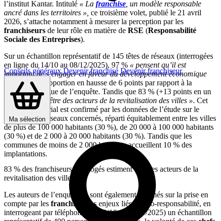
l’institut Kantar. Intitulé
« La
franchise
, un modèle responsable
ancré dans les territoires »,
ce troisième volet, publié le 21 avril
2026, s’attache notamment à mesurer la perception par les
franchiseurs
de leur rôle en matière de
RSE
(
Responsabilité
Sociale des Entreprises
).
Sur un échantillon représentatif de 145 têtes de réseaux (interrogées
en ligne du 14/10 au 08/12/2025), 97 %
« pensent qu’il est
Conseils généraux
Devenir franchisé
Devenir franchiseur
important de s’engager en faveur du développement économique
local »
, une proportion en hausse de 6 points par rapport à la
précédente vague de l’enquête. Tandis que 83 % (+13 points en un
an)
« estiment être des acteurs de la revitalisation des villes »
. Cet
ancrage territorial est confirmé par les données de l’étude sur le
maillage des réseaux concernés, réparti équitablement entre les villes
Ma sélection
de plus de 100 000 habitants (30 %), de 20 000 à 100 000 habitants
(30 %) et de 2 000 à 20 000 habitants (30 %). Tandis que les
communes de moins de 2 000 habitants accueillent 10 % des
implantations.
83 % des franchiseurs interrogés estiment être des acteurs de la
revitalisation des villes
Les auteurs de l’enquête se sont également penchés sur la prise en
compte par les
franchisés
des enjeux liés à l’éco-responsabilité, en
interrogeant par téléphone (du 21/10 au 17/11/2025) un échantillon