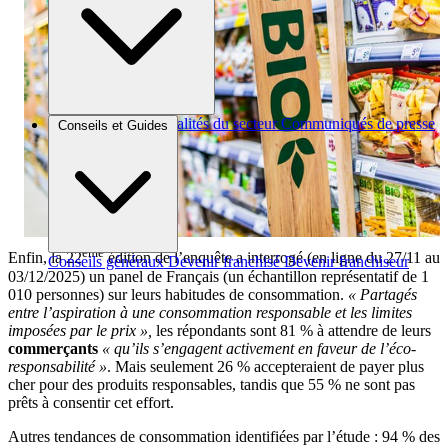
Brèves et actus
Actualités du secteur
Communiqués de presse
Conseils et Guides
Interviews
ème
Enfin, la 22
édition de l’enquête a interrogé (en ligne du 27/11 au
Conseils généraux
Devenir franchisé
Devenir franchiseur
03/12/2025) un panel de Français (un échantillon représentatif de 1
010 personnes) sur leurs habitudes de consommation.
« Partagés
entre l’aspiration à une consommation responsable et les limites
imposées par le prix »,
les répondants sont 81 % à attendre de leurs
commerçants
« qu’ils s’engagent activement en faveur de l’éco-
responsabilité »
. Mais seulement 26 % accepteraient de payer plus
cher pour des produits responsables, tandis que 55 % ne sont pas
prêts à consentir cet effort.
Autres tendances de consommation identifiées par l’étude : 94 % des