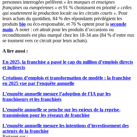
personnes interrogées préfèrent
« les marques et enseignes
françaises ou européennes »
et 91 % choisissent en priorité
« celles
qui soutiennent la production locale ou les circuits courts »
. Pour
leurs achats du quotidien, 84 % des répondants privilégient les
produits
bio
ou éco-responsable, et 76 % optent pour la
seconde
main
. A noter : cet attrait pour les produits d’occasions ou
reconditionnés est plus marqué chez les 18-34 ans (84 % d’entre eux
se tournent vers ce circuit pour leurs achats).
A lire aussi :
En 2025, la franchise a passé le cap du million d’emplois directs
et indirects
Créations d’emplois et transformation de modèle : la franchise
en 2025 vue par l’enquête annuelle
L’enquête annuelle mesure l’adoption de l’IA par les
franchiseurs et les franchisés
L’enquête annuelle se penche sur les enjeux de la reprise-
transmission pour les réseaux de franchise
L’enquête annuelle mesure les intentions d’investissement des
acteurs de la franchise
Partager sur :