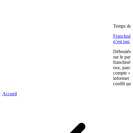
Temps de l
Franchisés
n’est pas 
Déboutés e
sur le part
franchisés
eux, parce
compte » av
informer s
conflit qui
Accueil