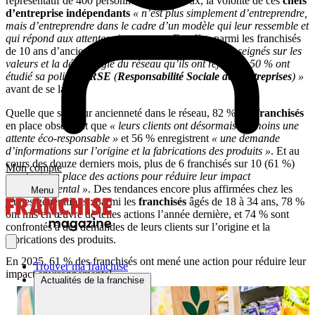
représentatif de 400 personnes. Et selon eux, la volonté de ces
chefs
d’entreprise indépendants
« n’est plus simplement d’entreprendre,
mais d’entreprendre dans le cadre d’un modèle qui leur ressemble et
qui répond aux attentes citoyennes ».
En effet, parmi les franchisés
de 10 ans d’ancienneté ou moins,
« 65 % se sont renseignés sur les
valeurs et la déontologie du réseau qu’ils ont rejoint et 50 % ont
étudié sa politique
RSE
(
Responsabilité Sociale des Entreprises
) »
avant de se lancer.
Quelle que soit leur ancienneté dans le réseau, 82 % des
franchisés
en place observent que
« leurs clients ont désormais au moins une
attente éco-responsable »
et 56 % enregistrent
« une demande
d’informations sur l’origine et la fabrications des produits »
. Et au
cours des douze derniers mois, plus de 6 franchisés sur 10 (61 %)
Mon compte
« ont mis en place des actions pour réduire leur impact
environnemental »
. Des tendances encore plus affirmées chez les
Menu
jeunes générations : parmi les
franchisés
âgés de 18 à 34 ans, 78 %
ont mis en œuvre de telles actions l’année dernière, et 74 % sont
confrontés à des demandes de leurs clients sur l’origine et la
fabrications des produits.
En 2025, 61 % des franchisés
ont mené une action pour réduire leur
Trouver ma franchise
impact environnemental
Actualités de la franchise