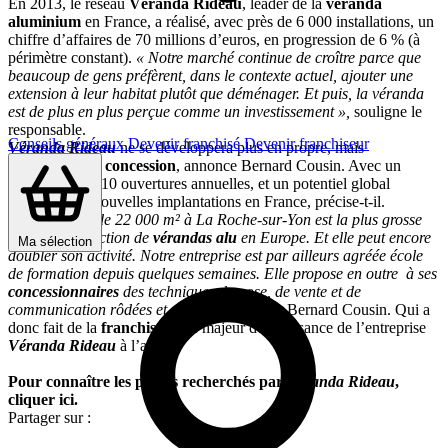
En 2013, le réseau
Véranda Rideau
, leader de la
véranda
aluminium
en France, a réalisé, avec près de 6 000 installations, un
chiffre d’affaires de 70 millions d’euros, en progression de 6 % (à
périmètre constant).
« Notre marché continue de croître parce que
beaucoup de gens préfèrent, dans le contexte actuel, ajouter une
extension à leur habitat plutôt que déménager. Et puis, la véranda
est de plus en plus perçue comme un investissement »,
souligne le
responsable.
Conseils généraux
Devenir franchisé
Devenir franchiseur
Véranda Rideau
ne se développera plus en propre, mais
uniquement en
concession
, annonce Bernard Cousin. Avec un
objectif de 5 à 10 ouvertures annuelles, et un potentiel global
d’environ 80 nouvelles implantations en France, précise-t-il.
« Notre usine de 22 000 m² à La Roche-sur-Yon est la plus grosse
unité de production de
vérandas alu
en Europe. Et elle peut encore
Ma sélection
doubler son activité. Notre entreprise est par ailleurs agréée école
de formation depuis quelques semaines. Elle propose en outre à ses
concessionnaires
des techniques de pose, de vente et de
communication rôdées et efficaces »,
ajoute Bernard Cousin. Qui a
donc fait de la
franchise
l’axe majeur de croissance de l’entreprise
Véranda Rideau
à l’avenir.
Pour connaître les profils recherchés par
Véranda Rideau
,
cliquer ici.
Partager sur :