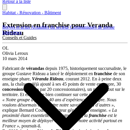
Retour à la liste
Habitat - Rénovation - Bâtiment
Extension en franchise pour Veranda
Brèves et actus
Actualités du secteur
Communiqués de presse
Rideau
Interviews
Conseils et Guides
OL
Olivia Leroux
10 mars 2014
Fabricant de
vérandas
depuis 1975, historiquement succursaliste, le
groupe Gustave Rideau a lancé le déploiement en
franchise
de son
enseigne phare,
Véranda Rideau
, courant 2012. En à peine deux
ans, la chaîne a déjà ajouté à ses 45 points de vente en propre, 30
concessions
(tenues par 20 concessionnaires), un peu partout sur le
territoire. Et elle espère bien continuer sur cette voie.
« Notre groupe a près de 40 ans d’expérience en propre. Nous
voulons désormais transmettre notre savoir-faire à d’autres »
,
explique Bernard Cousin, directeur général de l’enseigne.
« La
proximité étant essentielle dans notre métier, la
franchise
est le
meilleur moyen de déployer efficacement notre activité partout en
France »
, poursuit-il.