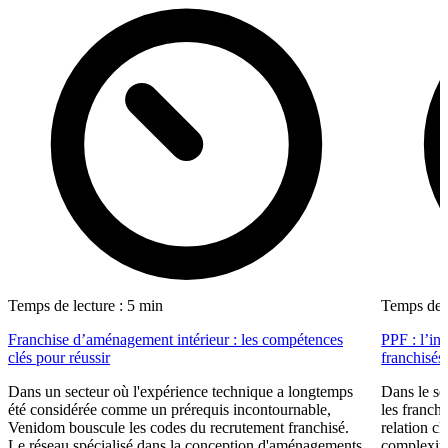
Temps de lecture : 5 min
Temps de l
Franchise d’aménagement intérieur : les compétences
PPF : l’in
clés pour réussir
franchisés
Dans un secteur où l'expérience technique a longtemps
Dans le se
été considérée comme un prérequis incontournable,
les franch
Venidom bouscule les codes du recrutement franchisé.
relation cl
Le réseau spécialisé dans la conception d'aménagements
complexité