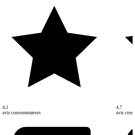
4,1
4,7
avis consommateurs
avis con