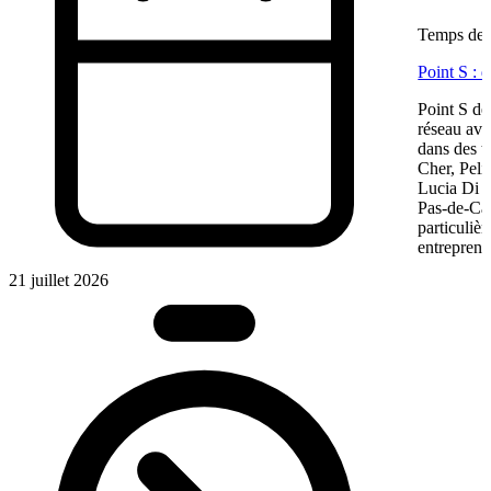
Temps de l
Point S : 
Point S dé
réseau ave
dans des te
Cher, Pel
Lucia Di M
Pas-de-Cal
particulièr
entreprene
21 juillet 2026