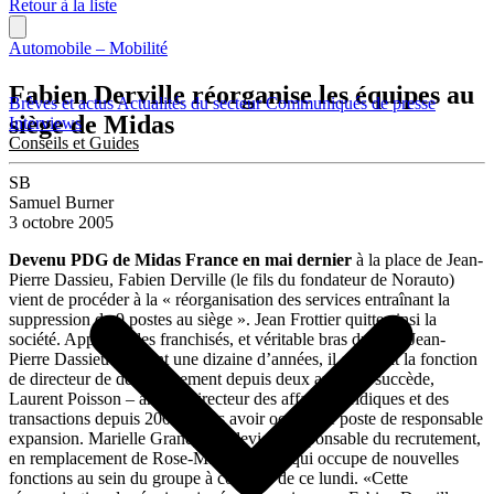
Retour à la liste
Automobile – Mobilité
Fabien Derville réorganise les équipes au
Brèves et actus
Actualités du secteur
Communiqués de presse
siège de Midas
Interviews
Conseils et Guides
SB
Samuel Burner
3 octobre 2005
Devenu PDG de Midas France en mai dernier
à la place de Jean-
Pierre Dassieu, Fabien Derville (le fils du fondateur de Norauto)
vient de procéder à la « réorganisation des services entraînant la
suppression de 9 postes au siège ». Jean Frottier quitte ainsi la
société. Apprécié des franchisés, et véritable bras droit de Jean-
Pierre Dassieu pendant une dizaine d’années, il occupait la fonction
de directeur de développement depuis deux ans. Lui succède,
Laurent Poisson – ancien directeur des affaires juridiques et des
transactions depuis 2003, après avoir occupé le poste de responsable
expansion. Marielle Grandjean, devient responsable du recrutement,
en remplacement de Rose-Marie Moins, qui occupe de nouvelles
fonctions au sein du groupe à compter de ce lundi. «Cette