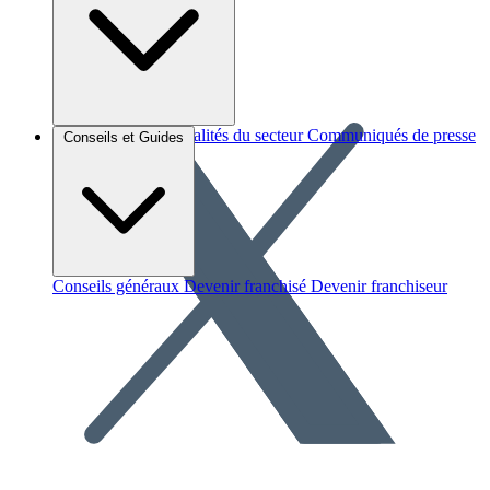
Brèves et actus
Actualités du secteur
Communiqués de presse
Conseils et Guides
Interviews
Conseils généraux
Devenir franchisé
Devenir franchiseur