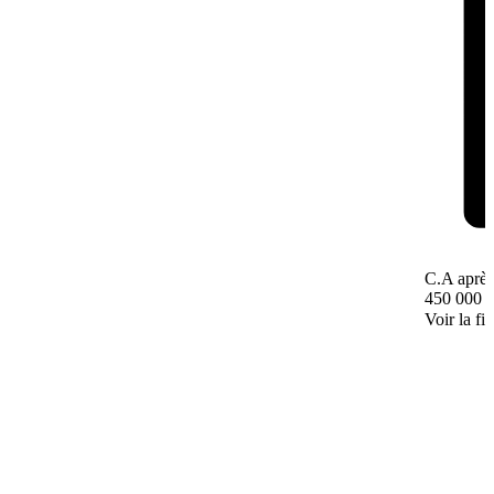
C.A après
450 000 
Voir la fi