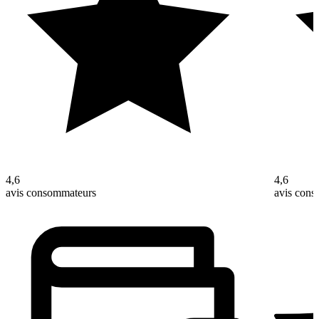
4,6
4,6
avis consommateurs
avis con