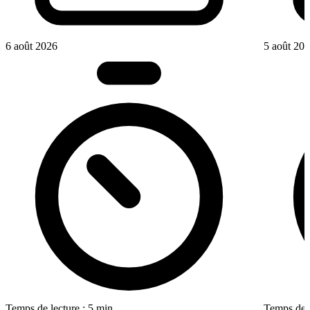
6 août 2026
5 août 20
Temps de lecture : 5 min
Temps de l