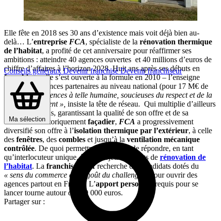
Elle fête en 2018 ses 30 ans d’existence mais voit déjà bien au-
delà… L’
entreprise
FCA
, spécialiste de la
rénovation thermique
de l’habitat
, a profité de cet anniversaire pour réaffirmer ses
ambitions : atteindre 40 agences ouvertes et 40 millions d’euros de
chiffre d’affaires à l’horizon 2028. Huit ans après ses débuts en
Conseils généraux
Devenir franchisé
Devenir franchiseur
franchise
– elle s’est ouverte à la formule en 2010 – l’enseigne
compte 19 agences partenaires au niveau national (pour 17 M€ de
CA). Des «
agences à telle humaine, soucieuses du respect et de la
satisfaction client »,
insiste la tête de réseau. Qui multiplie d’ailleurs
les certifications, garantissant la qualité de son offre et de sa
Ma sélection
démarche. Historiquement
façadier
,
FCA
a progressivement
diversifié son offre à l’
isolation thermique par l’extérieur
, à celle
des
fenêtres
, des
combles
et jusqu’à la
ventilation mécanique
contrôlée
. De quoi permettre à la chaîne de répondre, en tant
qu’interlocuteur unique, à des projets complets de
rénovation de
l’habitat
. La
franchise
FCA
recherche des candidats dotés du
« sens du commerce et du goût du challenge »
pour ouvrir des
agences partout en France. L’
apport personnel
requis pour se
lancer tourne autour des 30 000 euros.
Partager sur :