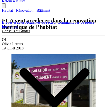
Retour à la liste
Habitat - Rénovation - Bâtiment
FCA veut accélérer dans la rénovation
Brèves et actus
Actualités du secteur
Communiqués de presse
thermique de l’habitat
Interviews
Conseils et Guides
OL
Olivia Leroux
19 juillet 2018