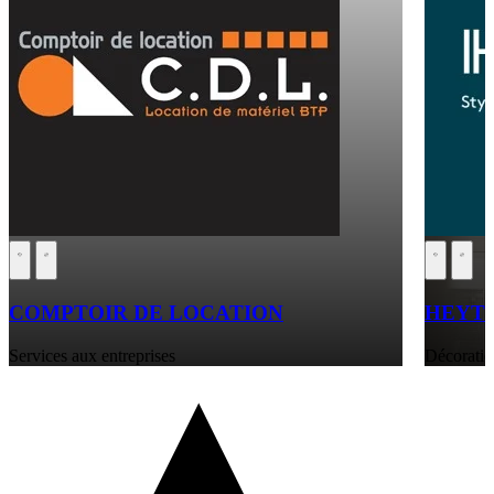
COMPTOIR DE LOCATION
HEYT
Services aux entreprises
Décoratio