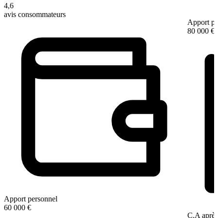
4,6
avis consommateurs
Apport pe
80 000 €
Apport personnel
60 000 €
C.A après