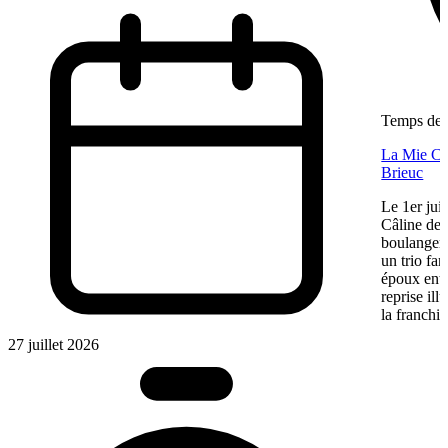
Temps de l
La Mie Câl
Brieuc
Le 1er jui
Câline de 
boulangeri
un trio fa
époux entre
reprise ill
la franchis
27 juillet 2026