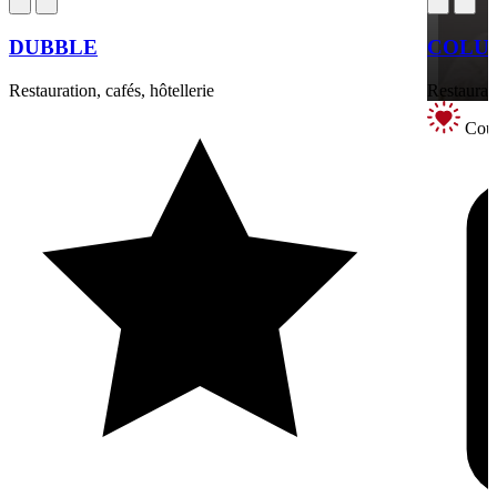
DUBBLE
COLUM
Restauration, cafés, hôtellerie
Restaurati
Coup