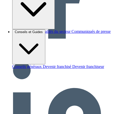
Brèves et actus
Actualités du secteur
Communiqués de presse
Conseils et Guides
Interviews
Conseils généraux
Devenir franchisé
Devenir franchiseur