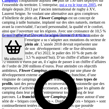
Campings
comptabilise aujourd’hui plus de 130 sites déployés sur
l’ensemble du territoire. L’entreprise,
qui a vu le jour en 2005
, est
dirigée depuis 2013 par l’ancien international de rugby à XV,
Laurent Seigne. Se voulant une alternative aux gros complexes
d’hôtellerie de plein air,
Flower Campings
est un concept de
camping à taille humaine, implanté sur des sites naturels, mettant en
avant la convivialité, l’accueil personnalisé, la qualité et le confort,
ainsi que l’ouverture sur les régions. Avec une croissance de 10,5 %
Conseils généraux
Devenir franchisé
Devenir franchiseur
de son chiffre d’affaires et une augmentation de 8 % du nombre de
nuits en 2017, l’enseigne a su s’adapter aux mutations du secteur de
l’hôtellerie en plein air
. L’année 2018 devrait représenter une
nouvelle étape de son développement : elle se fixe désormais
l’objectif d’atteindre, d’ici 2022, le palier des 10 % de parts de
marché (contre 3,5 % aujourd’hui). D’un chiffre d’affaire actuel de
Ma sélection
72 millions d’euros par an, il s’agira de passer à un chiffre d’affaires
de l’ordre de 200 millions d’euros. Pour atteindre ces objectifs
ambitieux,
Flower Campings
entend passer par une phase de
développement externe avec l’intégration, en franchise, d’une
vingtaine de campings par an. Le réseau intègre
tous types de
profils
, tant des personnes en reconversion professionnelle que des
repreneurs d’activités ou successeurs, et accompagne les gérants de
camping dans leur projet d’entrepreneur tout au long de leur
parcours. La
franchise
Flower Campings
fonctionne autour d’une
série de « briques conceptuelles ». Duplicables, ces « briques » sont
continuellement testées dans les 10 sites pilotes que possède