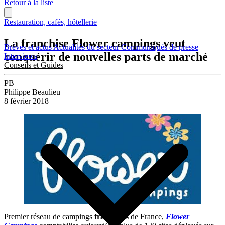
Retour à la liste
Restauration, cafés, hôtellerie
La franchise Flower campings veut
Brèves et actus
Actualités du secteur
Communiqués de presse
conquérir de nouvelles parts de marché
Interviews
Conseils et Guides
PB
Philippe Beaulieu
8 février 2018
Premier réseau de campings
franchisés
de France,
Flower