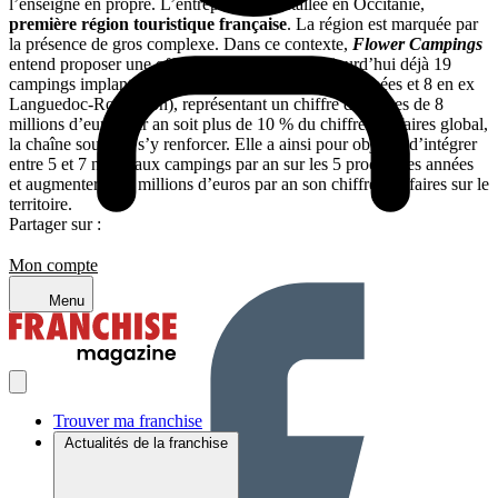
l’enseigne en propre. L’entreprise est installée en Occitanie,
première région touristique française
. La région est marquée par
la présence de gros complexe. Dans ce contexte,
Flower Campings
entend proposer une offre alternative. Avec aujourd’hui déjà 19
campings implantés sur la zone (11 en ex Midi-Pyrénées et 8 en ex
Languedoc-Roussillon), représentant un chiffre d’affaires de 8
millions d’euros par an soit plus de 10 % du chiffre d’affaires global,
la chaîne souhaite s’y renforcer. Elle a ainsi pour objectif d’intégrer
entre 5 et 7 nouveaux campings par an sur les 5 prochaines années
et augmenter de 3 millions d’euros par an son chiffre d’affaires sur le
territoire.
Partager sur :
Mon compte
Menu
Trouver ma franchise
Actualités de la franchise