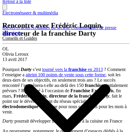
Retour à la liste
Électroménager & multimédia
Rencontre avec Frédéric Loquin,
Brèves et actus
Actualités du secteur
Communiqués de presse
directeur de la franchise Darty
Interviews
Conseils et Guides
OL
Olivia Leroux
13 avril 2017
Pourquoi
Darty
s’est
tourné vers la
franchise
en 2013
? Comment
l’enseigne a
atteint 100 points de vente sous cette forme
, soit les
deux-tiers de ses objectifs, en seulement trois ans ? Le succès
rencontré l’emmènera-t-elle au-delà des 150
franchises
initialement
prévues ? Rencontré à l’occasion de
Franchise Expo Paris
, fin
mars,
Frédéric Loquin
,
directeur de la franchise
Darty
, fait le
point sur le développement du réseau spécialiste en
électrodomestique
et évoque pour nous ses projets pour les mois à
venir.
Darty
pourrait développer un format dédié à la cuisine en France
Au programme, notamment, le déploiement d’espaces dédiés à la