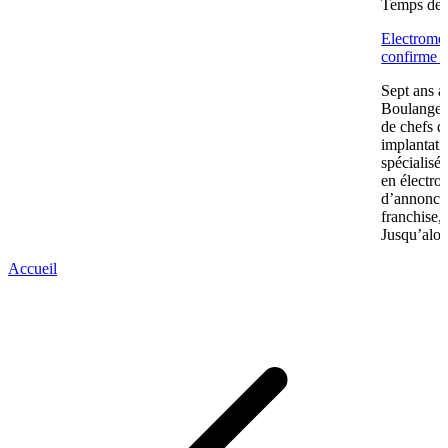
Temps de l
Electromén
confirme s
Sept ans a
Boulanger 
de chefs d
implantatio
spécialisé
en électro
d’annonce
franchise,
Jusqu’alors
Accueil