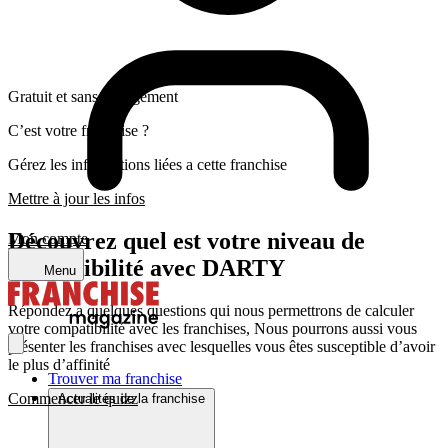
Gratuit et sans engagement
C’est votre franchise ?
Gérez les informations liées a cette franchise
Mettre à jour les infos
Découvrez quel est votre niveau de
Mon compte
compatibilité avec DARTY
Menu
Répondez a quelques questions qui nous permettrons de calculer
votre compatibilité avec les franchises, Nous pourrons aussi vous
présenter les franchises avec lesquelles vous êtes susceptible d’avoir
le plus d’affinité
Trouver ma franchise
Commencer le quizz
Actualités de la franchise