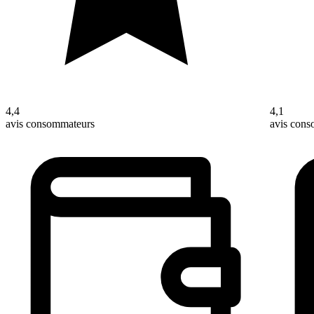
4,4
4,1
avis consommateurs
avis con