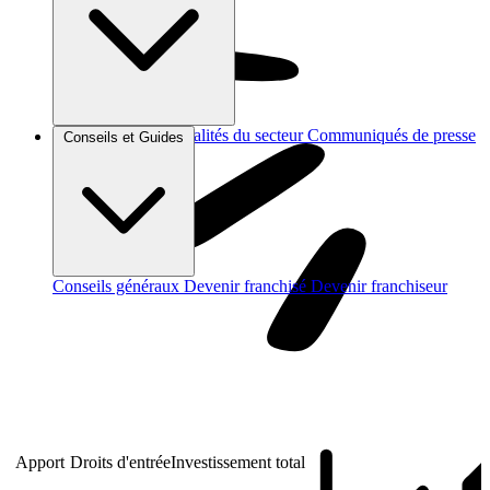
Brèves et actus
Actualités du secteur
Communiqués de presse
Conseils et Guides
Interviews
Conseils généraux
Devenir franchisé
Devenir franchiseur
Apport
Droits d'entrée
Investissement total