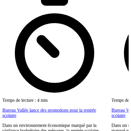
Temps de lecture : 4 min
Temps de l
Bureau Vallée lance des promotions pour la rentrée
Bureau Val
scolaire
scolaire
Dans un environnement économique marqué par la
Dans un se
vigilance budgétaire des ménages, la rentrée scolaire
marqué par