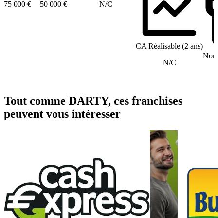
75 000 €
50 000 €
N/C
CA Réalisable (2 ans)
Nomb
N/C
Tout comme DARTY, ces franchises
peuvent vous intéresser