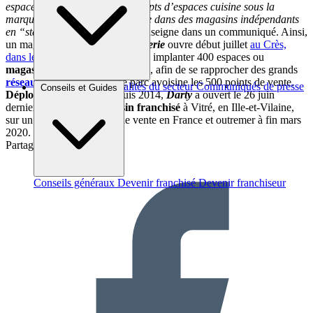
espaces cuisine dédiés, en concepts d’espaces cuisine sous la
marque
Darty Cuisine
ou encore dans des magasins indépendants
en “stand alone” »,
rappelle l’enseigne dans un communiqué. Ainsi,
un magasin
Darty
Cuisine et Literie
ouvre début juillet
au Crès,
dans le Gard
et l’enseigne espère implanter 400 espaces ou
magasins
Darty Cuisine
à terme, afin de se rapprocher des grands
réseaux cuisinistes
, dont le parc avoisine les 500 points de vente.
Brèves et actus
Actualités du secteur
Communiqués de presse
Conseils et Guides
Déployé en franchise
depuis 2014,
Darty
a ouvert le 26 juin
Interviews
dernier son 198ème
magasin franchisé
à Vitré, en Ille-et-Vilaine,
sur un total de 415 points de vente en France et outremer à fin mars
2020.
Partager sur :
Conseils généraux
Devenir franchisé
Devenir franchiseur