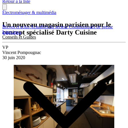
Retour à la liste
Électroménager & multimédia
Un nouveau magasin parisien pour le
Brèves et actus
Actualités du secteur
Communiqués de presse
concept spécialisé Darty Cuisine
Interviews
Conseils et Guides
VP
Vincent Pompougnac
30 juin 2020