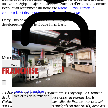
un axe stratégique majeur de développement et d’expansion, comme
l’expliquait récemment sur notre site
Michel Fleys, Directeur
commercial et développement de
Darty Franchise
.
Darty Cuisine est devenu un axe stratégique majeur de
développement pour le groupe Fnac Darty
Mon compte
Menu
Trouver ma franchise
« Pour se donner les moyens d’atteindre ses objectifs, le Groupe a
Actualités de la franchise
déployé un plan ambitieux pour développer la marque
Darty
Cuisine
dans la plupart des grandes villes de France, que cela soit
dans les
magasins Darty
existants (intégrés ou
franchisés
) avec des