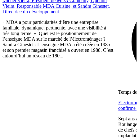
Michel Vieira, Président de MDA Company, Quentin
Vieira, Responsable MDA Cuisine, et Sandra Ginestet,
Directrice du développement
« MDA a pour particularités d’être une entreprise
familiale, dynamique, pertinente, avec une visibilité à
très long terme. » Quel est le positionnement de
l’enseigne MDA sur le marché de l’électroménager ?
Sandra Ginestet : L’enseigne MDA a été créée en 1985
et son premier magasin franchisé a ouvert en 1988. C’est
aujourd’hui un réseau de 180...
Temps de l
Electromén
confirme s
Sept ans a
Boulanger 
de chefs d
implantatio