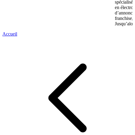
spécialisé
en électro
d’annonce
franchise,
Jusqu’alors
Accueil