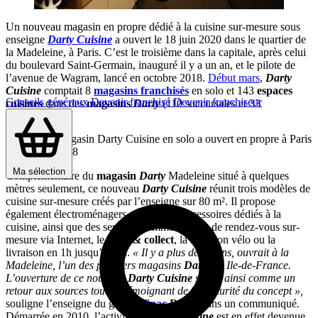
Un nouveau magasin en propre dédié à la cuisine sur-mesure sous
enseigne
Darty Cuisine
a ouvert le 18 juin 2020 dans le quartier de
la Madeleine, à Paris. C’est le troisième dans la capitale, après celui
du boulevard Saint-Germain, inauguré il y a un an, et le pilote de
l’avenue de Wagram, lancé en octobre 2018.
Début mars
,
Darty
Cuisine
comptait 8
magasins franchisés
en solo et 143
espaces
Conseils généraux
Devenir franchisé
Devenir franchiseur
cuisines
dans des
magasins
Darty
(110 succursales et 33
franchises
).
Le premier magasin Darty Cuisine en solo a ouvert en propre à Paris
en octobre 2018
Ma sélection
Complémentaire du
magasin
Darty
Madeleine situé à quelques
mètres seulement, ce nouveau
Darty Cuisine
réunit trois modèles de
cuisine sur-mesure créés par l’enseigne sur 80 m². Il propose
également électroménagers, produits et accessoires dédiés à la
cuisine, ainsi que des services comme la prise de rendez-vous sur-
mesure via Internet, le
click & collect
, la livraison vélo ou la
livraison en 1h jusqu’à 22h.
« Il y a plus de 40 ans, ouvrait à la
Madeleine, l’un des premiers magasins
Darty
en Ile-de-France.
L’ouverture de ce nouveau
Darty Cuisine
sonne ainsi comme un
retour aux sources tout en témoignant de la maturité du concept »,
souligne l’enseigne du groupe
Fnac
Darty
dans un communiqué
.
Démarrée en 2010, l’activité de
Darty Cuisine
est en effet devenue