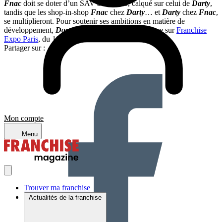
Fnac
doit se doter d’un SAV à distance, calqué sur celui de
Darty
,
tandis que les shop-in-shop
Fnac
chez
Darty
… et
Darty
chez
Fnac
,
se multiplieront. Pour soutenir ses ambitions en matière de
développement,
Darty
exposera cette année encore sur
Franchise
Expo Paris
, du 19 au 22 mars.
Partager sur :
Mon compte
Menu
Trouver ma franchise
Actualités de la franchise