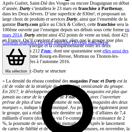
Après Guéret, Saint-Dié des Vosges ou encore Draguignan en début
d’année,
Darty
s’installera le 23 mars en
franchise à Parthenay
,
dans les Deux-Sèvres. D’une superficie de 830m², et proposant un
large choix de produits et services
Darty
, ainsi que l’ensemble de la
gamme
Darty.com
grâce au Click & Collect, cette
franchise
sera la
100ème ouverte par l’enseigne depuis ses débuts sous cette forme
en
mars 2014
.
Darty
atteint ainsi 452 points de vente au total, dont 421
en France. Qu’il convient d’ajouter, alors que le groupe joue plus
Conseils généraux
Devenir franchisé
Devenir franchiseur
que jamais la synergie et la complémentarité entre les deux
enseignes, à ses 212
Fnac
, dont une quarantaine sont
elles aussi des
franchises
, comme Bourg-en-Bresse, Morteau ou Thonon-les-
Bains, inaugurées à l’automne 2016.
Le groupe Fnac-Darty se structure
Ma sélection
« La densité du réseau combiné des
magasins
Fnac
et
Darty
est la
clé de voûte de la stratégie de distribution omnicanale du groupe.
En 2017, le développement de son réseau de magasins est plus que
jamais au cœur de la stratégie de
Fnac-Darty
, avec l’ouverture
prévue de plus d’une cinquantaine de nouveaux magasins des deux
marques »
, indique le communiqué. Au programme également pour
le groupe, qui a réalisé l’année dernière un chiffre d’affaires de 7,4
milliards d’euros (dont 17 % via l’e-commerce) en croissance de 2
%, la poursuite de ses efforts de mutualisation. Après le lancement
de cartes de fidélité et de cartes cadeaux communes, en novembre, la