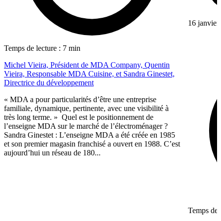
16 janvier
Temps de lecture : 7 min
Michel Vieira, Président de MDA Company, Quentin
Vieira, Responsable MDA Cuisine, et Sandra Ginestet,
Directrice du développement
« MDA a pour particularités d’être une entreprise
familiale, dynamique, pertinente, avec une visibilité à
très long terme. » Quel est le positionnement de
l’enseigne MDA sur le marché de l’électroménager ?
Sandra Ginestet : L’enseigne MDA a été créée en 1985
et son premier magasin franchisé a ouvert en 1988. C’est
aujourd’hui un réseau de 180...
Temps de l