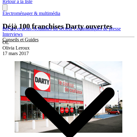
Retour à la liste
Électroménager & multimédia
Déjà 100 franchises Darty ouvertes
Brèves et actus
Actualités du secteur
Communiqués de presse
Interviews
Conseils et Guides
OL
Olivia Leroux
17 mars 2017