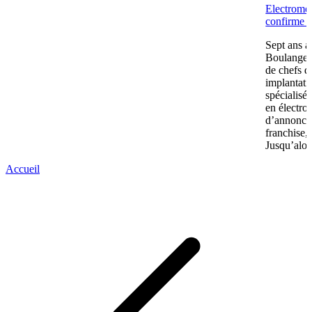
Electromén
confirme s
Sept ans a
Boulanger 
de chefs d
implantatio
spécialisé
en électro
d’annonce
franchise,
Jusqu’alors
Accueil