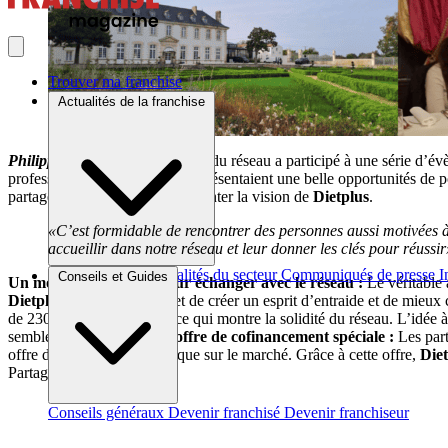
Trouver ma franchise
Actualités de la franchise
Philippe Langohr
, le fondateur du réseau a participé à une série d’
professionnelle. Ces soirées représentaient une belle opportunités de p
partager son expérience et présenter la vision de
Dietplus
.
«C’est formidable de rencontrer des personnes aussi motivées à p
accueillir dans notre réseau et leur donner les clés pour réussir
Brèves et actus
Actualités du secteur
Communiqués de presse
I
Conseils et Guides
Un moment privilégié pour échanger avec le réseau :
Le véritable 
Dietplus
, ce qui leur permet de créer un esprit d’entraide et de mieux
de 230 centres à son actif, ce qui montre la solidité du réseau. L’idée
semble très apprécié.
Une offre de cofinancement spéciale :
Les part
offre de cofinancement unique sur le marché. Grâce à cette offre,
Diet
Partager sur :
Conseils généraux
Devenir franchisé
Devenir franchiseur