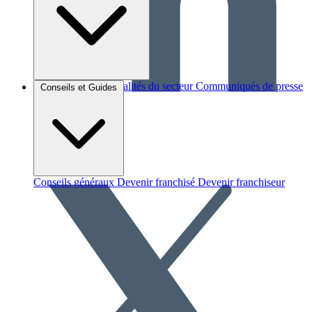
Brèves et actus
Actualités du secteur
Communiqués de presse
Conseils et Guides
Interviews
Conseils généraux
Devenir franchisé
Devenir franchiseur