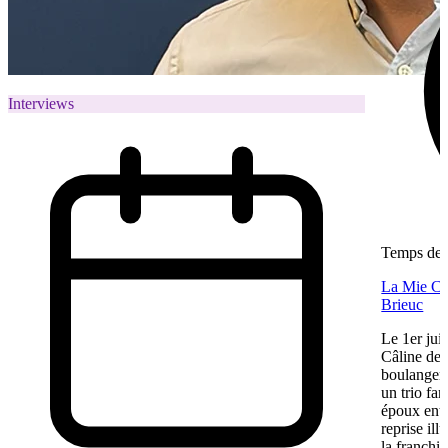
Interviews
Temps de l
La Mie Câl
Brieuc
Le 1er jui
Câline de 
boulangeri
un trio fa
époux entre
reprise ill
la franchis