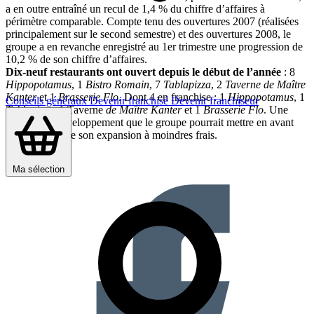
a en outre entraîné un recul de 1,4 % du chiffre d’affaires à
périmètre comparable. Compte tenu des ouvertures 2007 (réalisées
principalement sur le second semestre) et des ouvertures 2008, le
groupe a en revanche enregistré au 1er trimestre une progression de
10,2 % de son chiffre d’affaires.
Dix-neuf restaurants ont ouvert depuis le début de l’année
: 8
Hippopotamus
, 1
Bistro Romain
, 7
Tablapizza
, 2
Taverne de Maître
Kanter
et 1
Brasserie Flo
. Dont 4 en franchise : 1
Hippopotamus
, 1
Conseils généraux
Devenir franchisé
Devenir franchiseur
Tablapizza
, 1 Taverne
de Maître Kanter
et 1
Brasserie Flo
. Une
formule de développement que le groupe pourrait mettre en avant
pour poursuivre son expansion à moindres frais.
Partager sur :
Ma sélection