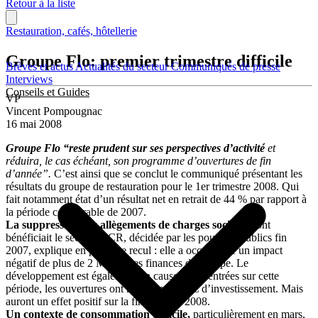
Retour à la liste
Restauration, cafés, hôtellerie
Groupe Flo: premier trimestre difficile
Brèves et actus
Actualités du secteur
Communiqués de presse
Interviews
Conseils et Guides
VP
Vincent Pompougnac
16 mai 2008
Groupe Flo “reste prudent sur ses perspectives d’activité
et
réduira, le cas échéant, son programme d’ouvertures de fin
d’année”.
C’est ainsi que se conclut le communiqué présentant les
résultats du groupe de restauration pour le 1er trimestre 2008. Qui
fait notamment état d’un résultat net en retrait de 44 % par rapport à
la période comparable de 2007.
La suppression des allègements de charges sociales
dont
bénéficiait le secteur HCR, décidée par les pouvoirs publics fin
2007, explique en partie ce recul : elle a occasionné un impact
négatif de plus de 2 M€ sur les finances du groupe. Le
développement est également en cause : concentrées sur cette
période, les ouvertures ont représenté 1 M€ d’investissement. Mais
auront un effet positif sur la fin d’année 2008.
Un contexte de consommation difficile,
particulièrement en mars,