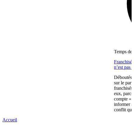
Temps de l
Franchisés
n’est pas 
Déboutés e
sur le part
franchisés
eux, parce
compte » av
informer s
conflit qui
Accueil