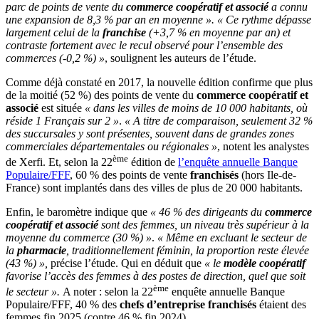
parc de points de vente du
commerce coopératif et associé
a connu
une expansion de 8,3 % par an en moyenne ».
« Ce rythme dépasse
largement celui de la
franchise
(+3,7 % en moyenne par an) et
contraste fortement avec le recul observé pour l’ensemble des
commerces (-0,2 %) »
, soulignent les auteurs de l’étude.
Comme déjà constaté en 2017, la nouvelle édition confirme que plus
de la moitié (52 %) des points de vente du
commerce coopératif et
associé
est située
« dans les villes de moins de 10 000 habitants, où
réside 1 Français sur 2 »
.
« A titre de comparaison, seulement 32 %
des succursales y sont présentes, souvent dans de grandes zones
commerciales départementales ou régionales »
, notent les analystes
ème
de Xerfi. Et, selon la 22
édition de
l’enquête annuelle Banque
Populaire/FFF
, 60 % des points de vente
franchisés
(hors Ile-de-
France) sont implantés dans des villes de plus de 20 000 habitants.
Enfin, le baromètre indique que
« 46 % des dirigeants du
commerce
coopératif et associé
sont des femmes, un niveau très supérieur à la
moyenne du commerce (30 %) »
.
« Même en excluant le secteur de
la
pharmacie
, traditionnellement féminin, la proportion reste élevée
(43 %) »,
précise l’étude. Qui en déduit que
« le
modèle coopératif
favorise l’accès des femmes à des postes de direction, quel que soit
ème
le secteur ».
A noter : selon la 22
enquête annuelle Banque
Populaire/FFF, 40 % des
chefs d’entreprise franchisés
étaient des
femmes fin 2025 (contre 46 % fin 2024).