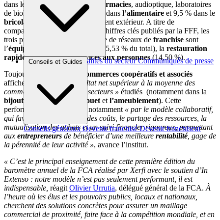
dans le domaine de la santé (
pharmacies
, audioptique, laboratoires
de biologie médicale…), 17,5 % dans
l’alimentaire
et 9,5 % dans le
bricolage-jardinage
-aménagement extérieur. A titre de
comparaison, selon les derniers chiffres clés publiés par la FFF, les
trois premiers secteurs en nombre de réseaux de
franchise
sont
l’
équipement de la personne
(15,53 % du total), la
restauration
rapide
(14,64 %) et le
services aux personnes
(14,50 %).
Brèves et actus
Actualités du secteur
Communiqués de presse
Conseils et Guides
Interviews
Toujours selon Xerfi, les
commerces coopératifs et associés
affichent
« un taux de résultat net supérieur à la moyenne des
commerces pour 85 % des secteurs »
étudiés (notamment dans la
bijouterie-horlogerie
, le
jouet
et
l’ameublement
). Cette
performance s’expliquerait notamment
« par le modèle collaboratif,
qui favorise l’optimisation des coûts, le partage des ressources, la
mutualisation des achats et un suivi financier rigoureux, permettant
Conseils généraux
Devenir franchisé
Devenir franchiseur
aux
entrepreneurs
de bénéficier d’une meilleure
rentabilité
, gage de
la pérennité de leur activité »
, avance l’institut.
« C’est le principal enseignement de cette première édition du
baromètre annuel de la FCA réalisé par Xerfi avec le soutien d’In
Extenso : notre modèle n’est pas seulement performant, il est
indispensable,
réagit
Olivier Urrutia
, délégué général de la FCA.
À
l’heure où les élus et les pouvoirs publics, locaux et nationaux,
cherchent des solutions concrètes pour assurer un maillage
commercial de proximité, faire face à la compétition mondiale, et en