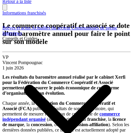
Retour à la liste
Informations franchisés
Le commerce coopératif et associé se dote
Brèves et actus
Actualités du secteur
Communiqués de presse
d’un baromètre annuel pour faire le point
Interviews
Conseils et Guides
sur son modèle
VP
Vincent Pompougnac
1 juin 2026
Les résultats du baromètre annuel réalisé par le cabinet Xerfi
pour la Fédération du Commerce Coopératif et Associé
permettent de mesurer le poids économique de cette forme
d’organisation et son évolution.
Chaque année, la
Fédération du Commerce Coopératif et
Associé (FCA)
publie les résultats de son Observatoire, qui
permettent de mesurer l’évolution de cette forme de
commerce
indépendant organisé
(au même titre que la
franchise
, la
licence
de marque
, la
concession
, ou la
commission-affiliation
). Selon les
dernières données publiées, ce modèle est actuellement adopté par