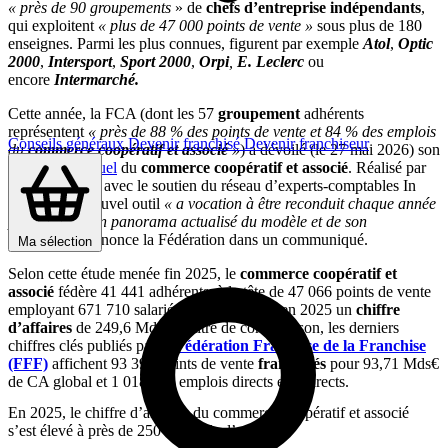
« près de 90 groupements
» de
chefs d’entreprise indépendants
,
qui exploitent
« plus de 47 000 points de vente »
sous plus de 180
enseignes. Parmi les plus connues, figurent par exemple
Atol
,
Optic
2000
,
Intersport
,
Sport 2000
,
Orpi
,
E. Leclerc
ou
encore
Intermarché.
Cette année, la FCA (dont les 57
groupement
adhérents
représentent
« près de 88 % des points de vente et 84 % des emplois
Conseils généraux
Devenir franchisé
Devenir franchiseur
du
commerce coopératif et associé
»
) a dévoilé (le 27 mai 2026) son
baromètre annuel
du
commerce coopératif et
associé
. Réalisé par
l’institut Xerfi, avec le soutien du réseau d’experts-comptables In
Extenso, ce nouvel outil
«
a vocation à être reconduit chaque année
pour dresser un panorama actualisé du modèle et de son
évolution »,
annonce la Fédération dans un communiqué.
Ma sélection
Selon cette étude menée fin 2025, le
commerce coopératif et
associé
fédère 41 441 adhérents, à la tête de 47 066 points de vente
employant 671 710 salariés et ayant réalisé en 2025 un
chiffre
d’affaires
de 249,6 Mds€. A titre de comparaison, les derniers
chiffres clés publiés par la
Fédération Française de la Franchise
(FFF)
affichent 93 395 points de vente
franchisés
pour 93,71 Mds€
de CA global et 1 018 038 emplois directs et indirects.
En 2025, le chiffre d’affaires du commerce coopératif et associé
s’est élevé à près de 250 milliards d’euros