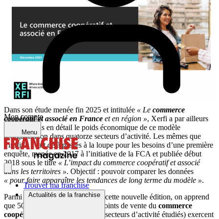
Dans son étude menée fin 2025 et intitulée
« Le
commerce
Mon compte
coopératif et associé en France
et en région »
, Xerfi a par ailleurs
examiné plus en détail le poids économique de ce modèle
Menu
d’organisation dans quatorze secteurs d’activité. Les mêmes que
l’institut avait déjà passés à la loupe pour les besoins d’une première
enquête, menée en 2017 à l’initiative de la FCA et publiée début
2018 sous le titre
« L’impact du commerce coopératif et associé
dans les territoires »
. Objectif : pouvoir comparer les données
« pour faire apparaître les tendances de long terme du modèle »
.
Trouver ma franchise
Actualités de la franchise
Parmi les enseignements tirés de cette nouvelle édition, on apprend
que 50 % des quelques 35 000 points de vente du
commerce
coopératif et associé
(sur les 14 secteurs d’activité étudiés) exercent