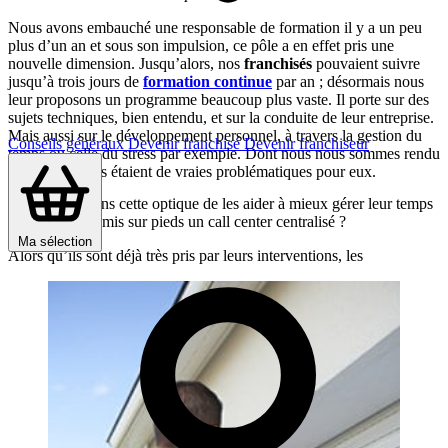
Nous avons embauché une responsable de formation il y a un peu
plus d’un an et sous son impulsion, ce pôle a en effet pris une
nouvelle dimension. Jusqu’alors, nos
franchisés
pouvaient suivre
jusqu’à trois jours de
formation continue
par an ; désormais nous
leur proposons un programme beaucoup plus vaste. Il porte sur des
sujets techniques, bien entendu, et sur la conduite de leur entreprise.
Mais aussi sur le développement personnel, à travers la gestion du
Conseils généraux
Devenir franchisé
Devenir franchiseur
temps ou celle du stress par exemple. Dont nous nous sommes rendu
compte qu’elles étaient de vraies problématiques pour eux.
Est-ce aussi dans cette optique de les aider à mieux gérer leur temps
que vous avez mis sur pieds un call center centralisé ?
Ma sélection
Alors qu’ils sont déjà très pris par leurs interventions, les