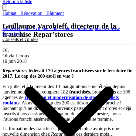
Retour à la liste
Habitat - Rénovation - Bâtiment
Guillaume Varobieff, directeur de la
Brèves et actus
Actualités du secteur
Communiqués de presse
franchise Repar’stores
Interviews
Conseils et Guides
OL
Olivia Leroux
19 juin 2018
Repar’stores
fédérait 170 agences franchisées sur le territoire fin
2017. Le cap des 200 est-il en vue ?
Fin juillet et à la faveur des 13 inaugurations concrétisées depuis
janvier, notre réseau comptera 182
franchisés
, propriétaires de 196
agences de
réparation et modernisation de stores et volets
roulants
. Alors oui, le cap des 200 est désormais tout proche !
Sachant qu’une dizaine de nouveaux partenaires sont d’ores-et-déjà
inscrits à nos cessions de formation du second semestre, nous
l’aurons franchi aisément avant que l’année ne se termine.
La formation des franchisés, justement, semble avoir pris une
nouvelle dimension chez
Repar’stores
ces derniers mois…