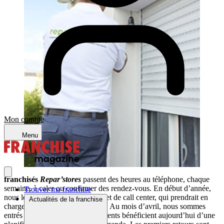
Mon compte
Menu
franchisés
Repar’stores
passent des heures au téléphone, chaque
semaine, à caler ou confirmer des rendez-vous. En début d’année,
Trouver ma franchise
nous leur avons présenté un projet de call center, qui prendrait en
Actualités de la franchise
charge cette partie de leur travail. Au mois d’avril, nous sommes
entrés en phase de test : 15 adhérents bénéficient aujourd’hui d’une