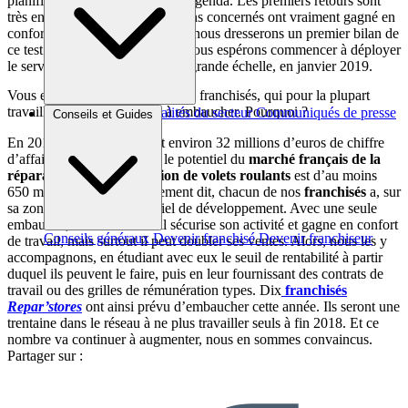
planification centralisée de leur agenda. Les premiers retours sont
très encourageants, les techniciens concernés ont vraiment gagné en
confort de travail. A la mi-juillet nous dresserons un premier bilan de
ce test avec nos
franchisés
. Et nous espérons commencer à déployer
le service dans le réseau, à plus grande échelle, en janvier 2019.
Vous encouragez par ailleurs vos franchisés, qui pour la plupart
travaillaient jusqu’ici seuls, à embaucher. Pourquoi ?
Brèves et actus
Actualités du secteur
Communiqués de presse
Conseils et Guides
Interviews
En 2018, notre réseau a fait environ 32 millions d’euros de chiffre
d’affaires. Or, l’on sait que le potentiel du
marché français de la
réparation et modernisation de volets roulants
est d’au moins
650 millions annuels. Autrement dit, chacun de nos
franchisés
a, sur
sa zone, un énorme potentiel de développement. Avec une seule
embauche, non seulement il sécurise son activité et gagne en confort
Conseils généraux
Devenir franchisé
Devenir franchiseur
de travail, mais surtout il peut doubler ses ventes. Alors, nous les y
accompagnons, en étudiant avec eux le seuil de rentabilité à partir
duquel ils peuvent le faire, puis en leur fournissant des contrats de
travail ou des grilles de rémunération types. Dix
franchisés
Repar’stores
ont ainsi prévu d’embaucher cette année. Ils seront une
trentaine dans le réseau à ne plus travailler seuls à fin 2018. Et ce
nombre va continuer à augmenter, nous en sommes convaincus.
Partager sur :