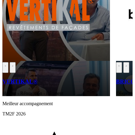
VERTIKAL®
BRIC
Habitat - Rénovation - Bâtiment
Décoratio
Meilleur accompagnement
TM2F 2026