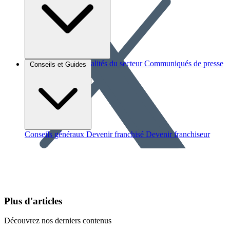
Brèves et actus
Actualités du secteur
Communiqués de presse
Conseils et Guides
Interviews
Conseils généraux
Devenir franchisé
Devenir franchiseur
Plus d'articles
Découvrez nos derniers contenus