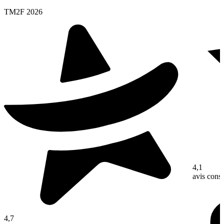
TM2F 2026
4,1
avis con
4,7