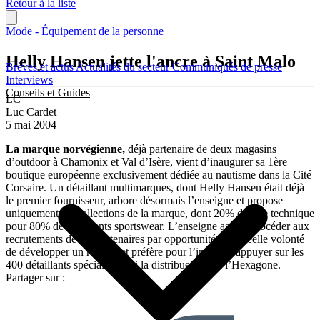
Retour à la liste
Mode - Équipement de la personne
Helly Hansen jette l'ancre à Saint Malo
Brèves et actus
Actualités du secteur
Communiqués de presse
Interviews
Conseils et Guides
LC
Luc Cardet
5 mai 2004
La marque norvégienne,
déjà partenaire de deux magasins
d’outdoor à Chamonix et Val d’Isère, vient d’inaugurer sa 1ère
boutique européenne exclusivement dédiée au nautisme dans la Cité
Corsaire. Un détaillant multimarques, dont Helly Hansen était déjà
le premier fournisseur, arbore désormais l’enseigne et propose
uniquement les collections de la marque, dont 20% d’offre technique
pour 80% de vêtements sportswear. L’enseigne assure procéder aux
recrutements de ses partenaires par opportunité, sans réelle volonté
de développer un réseau, et préfère pour l’instant s’appuyer sur les
400 détaillants spécialisés qui la distribuent dans l’Hexagone.
Partager sur :