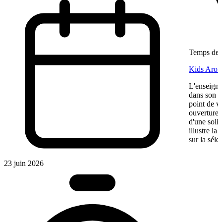
Temps de l
Kids Aroun
L'enseigne
dans son ma
point de v
ouverture,
d'une soli
illustre l
sur la séle
23 juin 2026