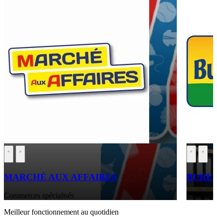
MARCHÉ AUX AFFAIRES
BURE
Commerces spécialisés
Commerces
Meilleur fonctionnement au quotidien