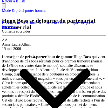
Retour à la liste
Mode & prêt à porter homme
Hugo Boss se détourne du partenariat
Brèves et actus
Actualités du secteur
Communiqués de presse
commercial
Interviews
Conseils et Guides
AA
Anne-Laure Allain
15 mai 2006
L’enseigne de prêt-à-porter haut de gamme Hugo Boss
qui vient
d’annoncer de très bons résultats pour ce premier trimestre (hausse
de 13% de ses ventes dans le monde), souhaite désormais se
développer en propre. L’Allemand, filiale de Valentino Fashion
Group, dispose en France de 9 boutiques en propre, 5 corners, 2
outlets et surtout, de 18 magasins « sous partenariat commercial ». «
C’est le nom que nous employons. Nos partenaires indépendants
achètent les collections. La publicité est faite par le groupe et nous
veillons au respect du concept des magasins et à la mise en place des
produits » détaille Elodie Taccola, responsable de la communication.
Cet été, Hugo Boss réouvrira son magasin de Lille racheté à l’un de
ses anciens partenaires. « Cette stratégie nous permet de mieux