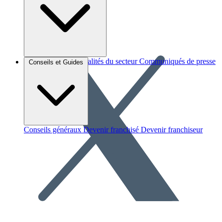
Brèves et actus
Actualités du secteur
Communiqués de presse
Conseils et Guides
Interviews
Conseils généraux
Devenir franchisé
Devenir franchiseur