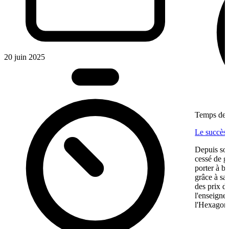
20 juin 2025
Temps de l
Le succès
Depuis son
cessé de g
porter à b
grâce à sa
des prix d
l'enseigne
l'Hexagone,