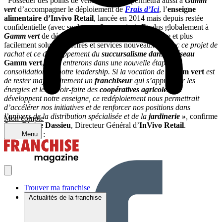
Posséder des points de vente en propre permettra aussi à
Gamm
vert
d’accompagner le déploiement de
Frais d’Ici
, l’
enseigne
alimentaire d’Invivo Retail
, lancée en 2014 mais depuis restée
confidentielle (avec seulement 3 magasins). Et plus globalement à
Gamm vert
de développer et d’expérimenter plus vite et plus
facilement solutions, offres et services nouveaux.
« Avec ce projet de
rachat et ce développement du
succursalisme dans le réseau
Gamm vert
,
nous entrerons dans une nouvelle étape de
consolidation de notre leadership. Si la vocation de
Gamm vert
est
de rester majoritairement un
franchiseur
qui s’appuie sur les
énergies et les savoir-faire des
coopératives agricoles
qui
développent notre enseigne, ce redéploiement nous permettrait
d’accélérer nos initiatives et de renforcer nos positions dans
l’univers de la distribution spécialisée et de la
jardinerie »
,
confirme
Mon compte
Jean-Pierre Dassieu
, Directeur Général d’
InVivo Retail
.
Partager sur :
Menu
Trouver ma franchise
Actualités de la franchise