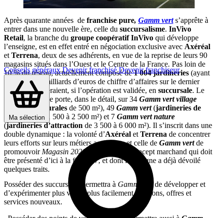
Après quarante années de
franchise pure
,
Gamm vert
s’apprête à
entrer dans une nouvelle ère, celle du
succursalisme
.
InVivo
Retail
, la branche du
groupe coopératif InVivo
qui développe
l’enseigne, est en effet entré en négociation exclusive avec
Axéréal
et
Terrena
, deux de ses adhérents, en vue de la reprise de leurs 90
magasins situés dans l’Ouest et le Centre de la France. Pas loin de
Conseils généraux
Devenir franchisé
Devenir franchiseur
10 % du réseau, actuellement composé de
1 004 jardineries
(ayant
réalisé 1,333 milliards d’euros de chiffre d’affaires sur le dernier
exercice) passeraient, si l’opération est validée, en
succursale
. Le
projet de reprise porte, dans le détail, sur 34
Gamm vert village
(
jardineries rurales
de 500 m²), 49
Gamm vert
(
jardineries de
proximité
de 1 500 à 2 500 m²) et 7
Gamm vert nature
Ma sélection
(
jardineries d’attraction
de 3 500 à 6 000 m²). Il s’inscrit dans une
double dynamique : la volonté d’
Axéréal
et
Terrena
de concentrer
leurs efforts sur leurs métiers agricoles ; et celle de
Gamm vert
de
promouvoir
Magasin 2020
, son nouveau concept marchand qui doit
être présenté d’ici à la fin 2017, et dont l’enseigne a déjà dévoilé
quelques traits.
Posséder des succursales permettra à
Gamm vert
de développer et
d’expérimenter plus vite et plus facilement solutions, offres et
services nouveaux.