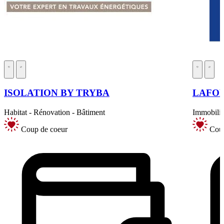
ISOLATION BY TRYBA
LAFO
Habitat - Rénovation - Bâtiment
Immobilie
Coup de coeur
Coup