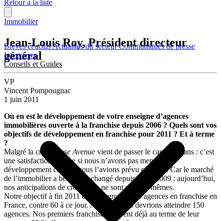
Retour à la liste
Immobilier
Jean-Louis Roy, Président directeur
Brèves et actus
Actualités du secteur
Communiqués de presse
général
Interviews
Conseils et Guides
VP
Vincent Pompougnac
1 juin 2011
Où en est le développement de votre enseigne d’agences
immobilières ouverte à la franchise depuis 2006 ? Quels sont vos
objectifs de développement en franchise pour 2011 ? Et à terme
?
Malgré la crise,
Elyse Avenue
vient de passer le cap des 5 ans : c’est
une satisfaction. Même si nous n’avons pas mené notre
développement comme nous l’avions prévu en 2006. Car le marché
de l’immobilier a beaucoup changé depuis 2008-2009 : aujourd’hui,
nos anticipations de croissance ne sont plus les mêmes.
Notre objectif à fin 2011 est de regrouper 80 agences en franchise en
France, contre 60 à ce jour. A terme, nous devrions atteindre 150
agences. Nos premiers franchisés arrivent déjà au terme de leur