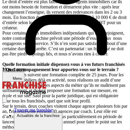
Le droit d’entrée est plus faible pour les agents immobiliers car ils
ont moins besoin de formation et démarrent plus vite : après leur
changement l’enseigne, ils versent des redevances dans les 2 ou 3
mois. En fonction du secteur, nous demandons 6 à 10 000 € de droit
d’entrée selon le potentiel de foyers, contre 17 000 € HT pour un
créateur.
Pour certains agents immobiliers indépendants qui nous rejoignent,
notre contrat de franchise prévoit une période d’essai : nous nous
engageons sur un service. S’ils n’en sont pas satisfaits au bout d’une
certaine durée, on arrête. C’est un partenariat : un franchisé ne doit
pas être pieds et poings liés, et nous n’avons rien à cacher.
Quelle formation initiale dispensez-vous à vos futurs franchisés
Mon compte
? Quel accompagnement leur apportez-vous sur le terrain ?
Les créateurs suivent une formation complète de 25 jours. Pour les
Menu
agents immobiliers déjà en activité, nous réalisons un audit d’une
journée, afin de définir les aspects du métier qu’ils ne maîtrisent pas
suffisamment, et de leur proposer une formation sur mesure, en
école et sur site. Sauf pour la partie juridique, qui est obligatoire
pour tous les franchisés, quel que soit leur profil.
Sur le terrain, deux coaches visitent chaque agence plusieurs fois par
Trouver ma franchise
an, cela représente environ 30 agences par coach. Leur rôle est
Actualités de la franchise
d’accompagner les franchisés, plus particulièrement en période de
lancement, et de réaliser un audit annuel pour faire le point sur les
méthodes et la règlementation.