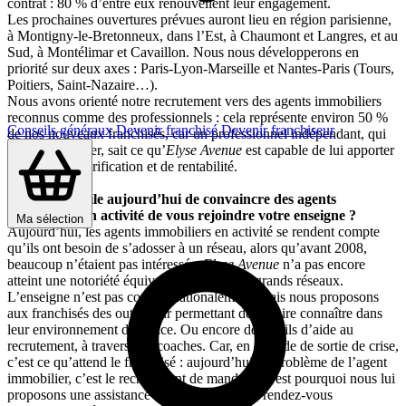
contrat : 80 % d’entre eux renouvellent leur engagement.
Les prochaines ouvertures prévues auront lieu en région parisienne,
à Montigny-le-Bretonneux, dans l’Est, à Chaumont et Langres, et au
Sud, à Montélimar et Cavaillon. Nous nous développerons en
priorité sur deux axes : Paris-Lyon-Marseille et Nantes-Paris (Tours,
Poitiers, Saint-Nazaire…).
Nous avons orienté notre recrutement vers des agents immobiliers
reconnus comme des professionnels : cela représente environ 50 %
Conseils généraux
Devenir franchisé
Devenir franchiseur
de nos nouveaux franchisés, car un professionnel indépendant, qui
connaît le métier, sait ce qu’
Elyse Avenue
est capable de lui apporter
en termes de tarification et de rentabilité.
Est-il plus facile aujourd’hui de convaincre des agents
immobiliers en activité de vous rejoindre votre enseigne ?
Ma sélection
Aujourd’hui, les agents immobiliers en activité se rendent compte
qu’ils ont besoin de s’adosser à un réseau, alors qu’avant 2008,
beaucoup n’étaient pas intéressés.
Elyse Avenue
n’a pas encore
atteint une notoriété équivalente à celle des grands réseaux.
L’enseigne n’est pas connue nationalement, mais nous proposons
aux franchisés des outils leur permettant de se faire connaître dans
leur environnement d’agence. Ou encore des outils d’aide au
recrutement, à travers nos coaches. Car, en période de sortie de crise,
c’est ce qu’attend le franchisé : aujourd’hui, le problème de l’agent
immobilier, c’est le recrutement de mandats. C’est pourquoi nous lui
proposons une assistance à l’organisation de rendez-vous