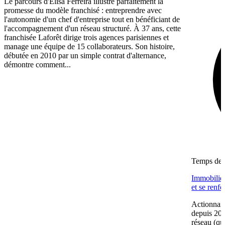
Le parcours d'Elisa Ferreira illustre parfaitement la
promesse du modèle franchisé : entreprendre avec
l'autonomie d'un chef d'entreprise tout en bénéficiant de
l'accompagnement d'un réseau structuré. À 37 ans, cette
franchisée Laforêt dirige trois agences parisiennes et
manage une équipe de 15 collaborateurs. Son histoire,
débutée en 2010 par un simple contrat d'alternance,
démontre comment...
Temps de l
Immobilier
et se renf
Actionnair
depuis 202
réseau (qu