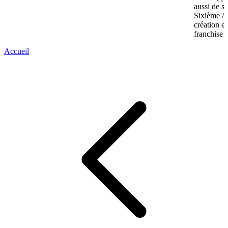
aussi de s
Sixième A
création e
franchise 
Accueil