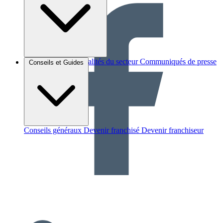
Brèves et actus
Actualités du secteur
Communiqués de presse
Conseils et Guides
Interviews
Conseils généraux
Devenir franchisé
Devenir franchiseur