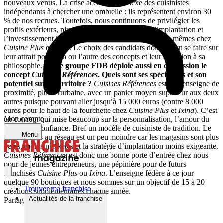
nouveaux venus. La crise accélère le réflexe des cuisinistes
indépendants à chercher une ombrelle : ils représentent environ 30
% de nos recrues. Toutefois, nous continuons de privilégier les
profils extérieurs, plus adaptables. La stratégie d’implantation et
l’investissement initial à prévoir sont sensiblement les mêmes chez
Cuisine Plus
et
Ixina
. Le choix des candidats doit surtout se faire sur
leur attrait pour l’un ou l’autre des concepts et leur adhésion à sa
philosophie.
Votre groupe FDB déploie aussi en concession le
concept
Cuisines Références
. Quels sont ses spécificités et son
potentiel sur le territoire ?
Cuisines Références
est une enseigne de
proximité, plutôt rurbaine, avec un panier moyen supérieur aux deux
autres puisque pouvant aller jusqu’à 15 000 euros (contre 8 000
euros pour le haut de la fourchette chez
Cuisine Plus
et
Ixina
). C’est
Mon compte
un concept qui mise beaucoup sur la personnalisation, l’amour du
produit, la confiance. Bref un modèle de cuisiniste de tradition. Le
Menu
coût d’accès au réseau est un peu moindre car les magasins sont plus
petits, moins marketés et la stratégie d’implantation moins exigeante.
Cuisines Références
est donc une bonne porte d’entrée chez nous
pour de jeunes entrepreneurs, une pépinière pour de futurs
franchisés
Cuisine Plus
ou
Ixina
. L’enseigne fédère à ce jour
quelque 90 boutiques et nous sommes sur un objectif de 15 à 20
Trouver ma franchise
créations supplémentaires chaque année.
Actualités de la franchise
Partager sur :