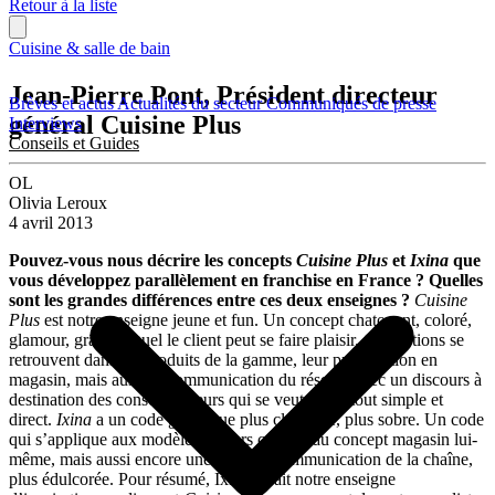
Retour à la liste
Cuisine & salle de bain
Jean-Pierre Pont, Président directeur
Brèves et actus
Actualités du secteur
Communiqués de presse
général Cuisine Plus
Interviews
Conseils et Guides
OL
Olivia Leroux
4 avril 2013
Pouvez-vous nous décrire les concepts
Cuisine Plus
et
Ixina
que
vous développez parallèlement en franchise en France ? Quelles
sont les grandes différences entre ces deux enseignes ?
Cuisine
Plus
est notre enseigne jeune et fun. Un concept chatoyant, coloré,
glamour, grâce auquel le client peut se faire plaisir. Ces notions se
retrouvent dans les produits de la gamme, leur présentation en
magasin, mais aussi la communication du réseau, avec un discours à
destination des consommateurs qui se veut avant tout simple et
direct.
Ixina
a un code génétique plus classique, plus sobre. Un code
qui s’applique aux modèles, à leurs coloris, au concept magasin lui-
même, mais aussi encore une fois à la communication de la chaîne,
plus édulcorée. Pour résumé, Ixina serait notre enseigne