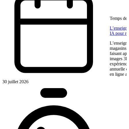
Temps de l
L’enseigne
IA pour re
L’enseigne
magasins f
faisant app
images 3D 
expérience
annuelle 
en ligne a
30 juillet 2026