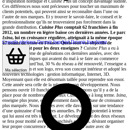
d’inspiration nordique et
Cuisine Plus
un concept davantage sudiste.
Ces différences nous sont précieuses pour toucher un maximum de
clients potentiels, qui peuvent ainsi se reconnaître dans l’une ou
l’autre de nos marques. Et y trouver le savoir-faire, le conseil et le
professionnalisme qu’ils ne trouveraient pas forcément dans la
grande distribution.
Cuisine Plus
comptait 62 franchises à fin
2012, un nombre en légère baisse ces dernières années. Le parc
Ixina
, lui en croissance régulière, atteignait à la même époque
Conseils généraux
Devenir franchisé
Devenir franchiseur
87 points de vente en France. Quels sont vos objectifs de
développement pour les deux enseignes ?
Cuisine Plus
a eu à
gérer un problème de générations ces dernières années, avec des
adhérents historiques qui avaient du mal à se faire au commerce
moderne. Aujourd’hui, 30 % du réseau a été renouvelé, l’enseigne a
rajeuni son nom et son logo, revu son concept intérieur et adopté les
Ma sélection
nouvelles technologies : gestion informatique, Internet, 3D.
Moyennant quoi elle est désormais taillée pour reprendre son essor.
Cette année sera celle de la relance de son développement. Nous
pensons ouvrir 10 franchises en 2013 et estimons qu’il y a de la
place pour de nombreux nouveaux
Cuisine Plus
à long terme.
Ixina,
enseigne plus jeune, est évidemment dans une phase de croissance
plus marquée. Nous sommes avec elle davantage sur une tendance
d’une quinzaine d’ouvertures annuelles. Pour un potentiel à terme
qui lui aussi est très important. Le développement des deux réseaux
se fera pour moitié avec des franchisés existants, désirant organiser
leur propre concurrence localement, et pour l’autre avec de