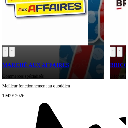
MARCHÉ AUX AFFAIRES
BRIC
Commerces spécialisés
Décoratio
Meilleur fonctionnement au quotidien
TM2F 2026