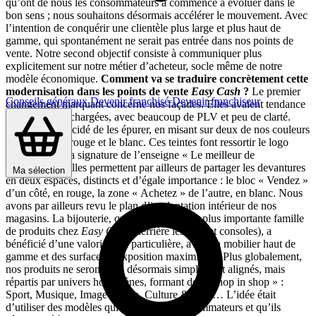
qu’ont de nous les consommateurs a commencé à évoluer dans le
bon sens ; nous souhaitons désormais accélérer le mouvement. Avec
l’intention de conquérir une clientèle plus large et plus haut de
gamme, qui spontanément ne serait pas entrée dans nos points de
vente. Notre second objectif consiste à communiquer plus
explicitement sur notre métier d’acheteur, socle même de notre
modèle économique.
Comment va se traduire concrètement cette
modernisation dans les points de vente
Easy Cash
?
Le premier
Conseils généraux
Devenir franchisé
Devenir franchiseur
changement marquant concerne nos façades. Elles avaient tendance
à devenir trop chargées, avec beaucoup de PLV et peu de clarté.
Nous avons décidé de les épurer, en misant sur deux de nos couleurs
historiques, le rouge et le blanc. Ces teintes font ressortir le logo
Easy Cash
et la signature de l’enseigne « Le meilleur de
l’occasion ». Elles permettent par ailleurs de partager les devantures
Ma sélection
en deux espaces, distincts et d’égale importance : le bloc « Vendez »
d’un côté, en rouge, la zone « Achetez » de l’autre, en blanc. Nous
avons par ailleurs revu le plan d’implantation intérieur de nos
magasins. La bijouterie, qui est la deuxième plus importante famille
de produits chez
Easy Cash
(derrière les jeux et consoles), a
bénéficié d’une valorisation particulière, avec un mobilier haut de
gamme et des surfaces d’exposition maximisées. Plus globalement,
nos produits ne seront plus désormais simplement alignés, mais
répartis par univers homogènes, formant des « shop in shop » :
Sport, Musique, Image & Son, Culture & Jeux… L’idée était
d’utiliser des modèles qui parlent aux consommateurs et qu’ils