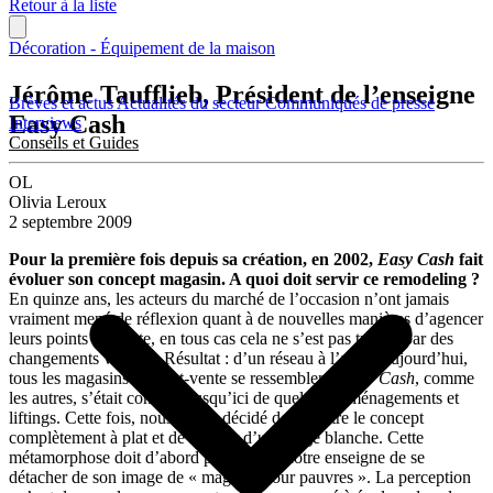
Retour à la liste
Décoration - Équipement de la maison
Jérôme Taufflieb, Président de l’enseigne
Brèves et actus
Actualités du secteur
Communiqués de presse
Easy Cash
Interviews
Conseils et Guides
OL
Olivia Leroux
2 septembre 2009
Pour la première fois depuis sa création, en 2002,
Easy Cash
fait
évoluer son concept magasin. A quoi doit servir ce remodeling ?
En quinze ans, les acteurs du marché de l’occasion n’ont jamais
vraiment mené de réflexion quant à de nouvelles manières d’agencer
leurs points de vente, en tous cas cela ne s’est pas traduit par des
changements visibles. Résultat : d’un réseau à l’autre, aujourd’hui,
tous les magasins d’achat-vente se ressemblent.
Easy Cash
, comme
les autres, s’était contenté jusqu’ici de quelques aménagements et
liftings. Cette fois, nous avons décidé de remettre le concept
complètement à plat et de repartir d’une page blanche. Cette
métamorphose doit d’abord permettre à notre enseigne de se
détacher de son image de « magasin pour pauvres ». La perception