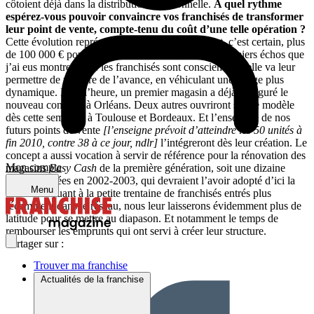
côtoient déjà dans la distribution traditionnelle.
A quel rythme
espérez-vous pouvoir convaincre vos franchisés de transformer
leur point de vente, compte-tenu du coût d’une telle opération ?
Cette évolution représente un gros investissement, c’est certain, plus
de 100 000 € pour chacun d’eux. Cela étant, les premiers échos que
j’ai eus montrent que les franchisés sont conscients qu’elle va leur
permettre de prendre de l’avance, en véhiculant une image plus
dynamique. Pour l’heure, un premier magasin a déjà inauguré le
nouveau concept, à Orléans. Deux autres ouvriront sur ce modèle
dès cette semaine, à Toulouse et Bordeaux. Et l’ensemble de nos
futurs points de vente
[l’enseigne prévoit d’atteindre les 50 unités à
fin 2010, contre 38 à ce jour, ndlr]
l’intégreront dès leur création. Le
concept a aussi vocation à servir de référence pour la rénovation des
Mon compte
magasins
Easy Cash
de la première génération, soit une dizaine
d’unités créées en 2002-2003, qui devraient l’avoir adopté d’ici la
Menu
fin 2010. Quant à la petite trentaine de franchisés entrés plus
récemment dans le réseau, nous leur laisserons évidemment plus de
latitude pour se mettre au diapason. Et notamment le temps de
rembourser les emprunts qui ont servi à créer leur structure.
Partager sur :
Trouver ma franchise
Actualités de la franchise