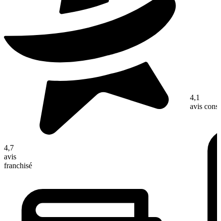
4,1
avis con
4,7
avis
franchisé