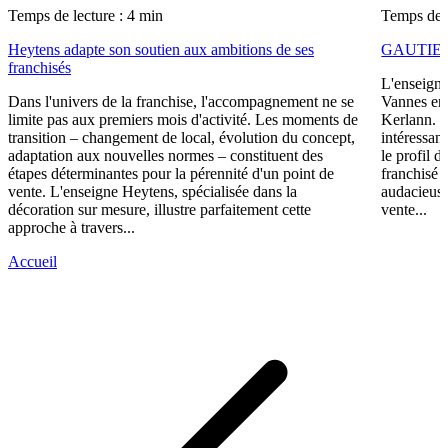
Temps de lecture : 4 min
Temps de l
Heytens adapte son soutien aux ambitions de ses
GAUTIER i
franchisés
L'enseigne
Dans l'univers de la franchise, l'accompagnement ne se
Vannes en 
limite pas aux premiers mois d'activité. Les moments de
Kerlann. C
transition – changement de local, évolution du concept,
intéressant
adaptation aux nouvelles normes – constituent des
le profil 
étapes déterminantes pour la pérennité d'un point de
franchisé 
vente. L'enseigne Heytens, spécialisée dans la
audacieuse
décoration sur mesure, illustre parfaitement cette
vente...
approche à travers...
Accueil