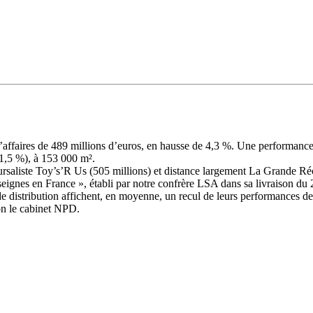
 d’affaires de 489 millions d’euros, en hausse de 4,3 %. Une performanc
 1,5 %), à 153 000 m².
rsaliste Toy’s’R Us (505 millions) et distance largement La Grande Réc
ignes en France », établi par notre confrère LSA dans sa livraison du 2
e distribution affichent, en moyenne, un recul de leurs performances de
lon le cabinet NPD.