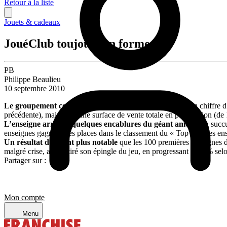
Retour à la liste
Jouets & cadeaux
JouéClub toujours en forme
PB
Philippe Beaulieu
10 septembre 2010
Le groupement coopératif
JouéClub
a réalisé, en 2009, un chiffre
précédente), mais avec une surface de vente totale en progression (de
L’enseigne arrive à quelques encablures du géant américain
succu
enseignes gagnent des places dans le classement du « Top 100 des ense
Un résultat d’autant plus notable
que les 100 premières enseignes d
malgré crise, a bien tiré son épingle du jeu, en progressant de 3 % se
Partager sur :
Mon compte
Menu