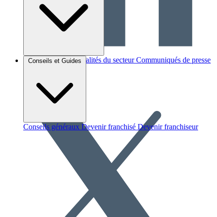
Brèves et actus
Actualités du secteur
Communiqués de presse
Conseils et Guides
Interviews
Conseils généraux
Devenir franchisé
Devenir franchiseur