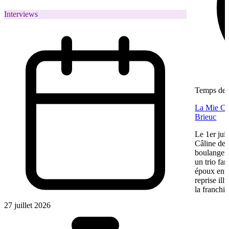
Interviews
Temps de l
La Mie Câl
Brieuc
Le 1er jui
Câline de 
boulangeri
un trio fa
époux entre
reprise ill
la franchis
27 juillet 2026