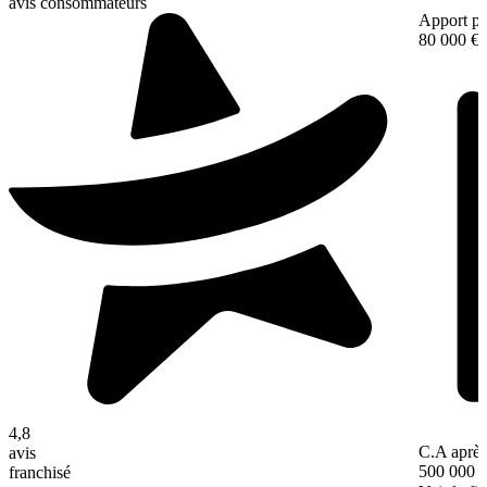
avis consommateurs
Apport pe
80 000 €
4,8
C.A après
avis
500 000 
franchisé