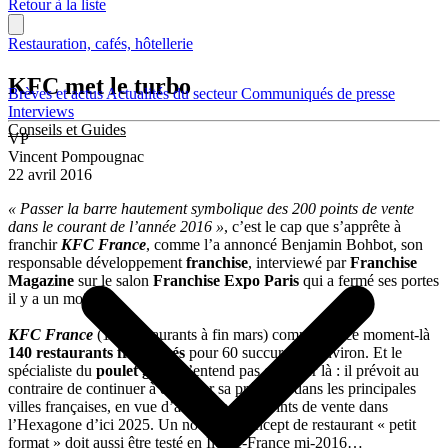
Retour à la liste
Restauration, cafés, hôtellerie
KFC met le turbo
Brèves et actus
Actualités du secteur
Communiqués de presse
Interviews
Conseils et Guides
VP
Vincent Pompougnac
22 avril 2016
« Passer la barre hautement symbolique des 200 points de vente
dans le courant de l’année 2016 »
, c’est le cap que s’apprête à
franchir
KFC France
, comme l’a annoncé Benjamin Bohbot, son
responsable développement
franchise
, interviewé par
Franchise
Magazine
sur le salon
Franchise Expo Paris
qui a fermé ses portes
il y a un mois.
KFC France
(190 restaurants à fin mars) comptera à ce moment-là
140 restaurants franchisés
pour 60 succursales environ. Et le
spécialiste du
poulet grillé
n’entend pas en rester là : il prévoit au
contraire de continuer à densifier sa présence dans les principales
villes françaises, en vue d’atteindre 500 points de vente dans
l’Hexagone d’ici 2025. Un nouveau concept de restaurant « petit
format » doit aussi être testé en Ile-de-France mi-2016…