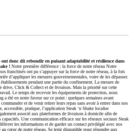
s ont donc dû rebondir en puisant adaptabilité et résilience dans
hake !
Notre première différence : la force de notre réseau Notre
os franchisés ont pu s’appuyer sur la force de notre réseau, à la fois
opriée d’appliquer les mesures gouvernementales, voire de les dépasser.
os établissements pendant une partie du confinement. La mesure de
drive, Click & Collect et de livraison. Mais la priorité sur cette
 travail. Le temps de recevoir les équipements de protection, nous
g a été en notre faveur sur ce point : quelques semaines avant
 commander et de venir retirer leurs repas sans avoir à entrer dans nos
 accessible, pratique, l’application Steak ‘n Shake localise
galement associé aux plateformes de livraison à domicile afin de
es capacités. Une communication efficace sur les réseaux sociaux Steak
délivrer les informations et de garder un contact privilégié avec nos
 au cœur de notre réseau. Se tenir disponible pour répondre aux