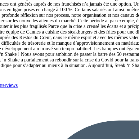
ces ont générés auprès de nos franchisés n’a jamais été une option. Un
ions en ligne prises en charge à 100 %. Certains salariés ont ainsi pu êt
profonde réflexion sur nos process, notre organisation et nos canaux de
ner sur les nouvelles attentes du marché. Cette période a, par exemple, é
nir les plus fragilisés Parce que la crise a creusé les écarts et a préci
otre équipe de Cannes a cuisiné des steakburgers et des frites pour une
auprès des Restos du Cœur, dans le même esprit et avec les mêmes vale
 difficultés de trésorerie et le manque d’approvisionnement en matériau
 de développement a retrouvé son tempo habituel. Les banques ont égalemen
 Shake ! Nous avons pour ambition de passer la barre des 50 restaurant
 ‘n Shake a parfaitement su rebondir sur la crise du Covid pour la tran
uridique pour s’adapter au mieux à la situation. Aujourd’hui, Steak ‘n Sha
nterviews