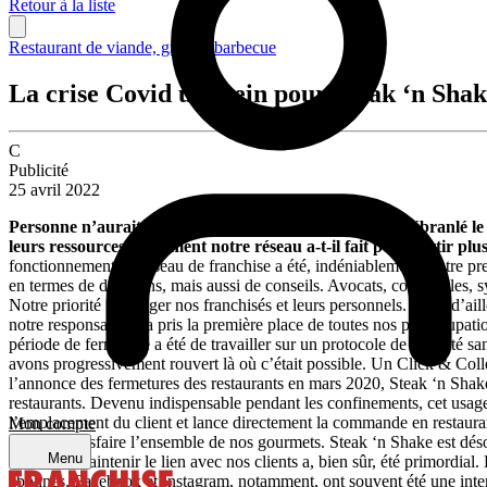
Retour à la liste
Restaurant de viande, grill, & barbecue
La crise Covid un frein pour Steak ‘n Sha
C
Publicité
25 avril 2022
Personne n’aurait pu prédire et anticiper la crise qui a ébranlé l
leurs ressources. Comment notre réseau a-t-il fait pour sortir pl
fonctionnement en réseau de franchise a été, indéniablement, notre prem
en termes de décisions, mais aussi de conseils. Avocats, comptables, s
Notre priorité : protéger nos franchisés et leurs personnels. C’est d
notre responsabilité a pris la première place de toutes nos préoccupatio
période de fermeture a été de travailler sur un protocole de sécurité s
avons progressivement rouvert là où c’était possible. Un Click & Coll
l’annonce des fermetures des restaurants en mars 2020, Steak ‘n Shake 
restaurants. Devenu indispensable pendant les confinements, cet usage 
l’emplacement du client et lance directement la commande en restauran
Mon compte
pouvoir satisfaire l’ensemble de nos gourmets. Steak ‘n Shake est dés
Menu
‘n Shake Maintenir le lien avec nos clients a, bien sûr, été primordial
abonnés. Facebook et Instagram, notamment, ont souvent été une inter