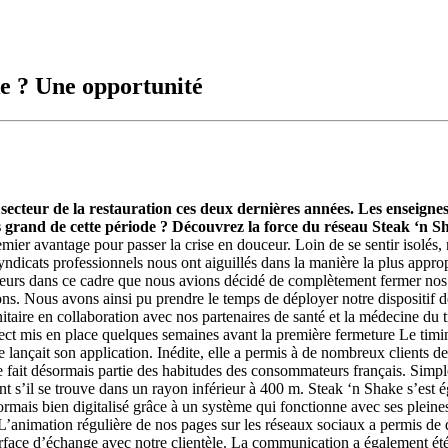
ke ? Une opportunité
e secteur de la restauration ces deux dernières années. Les enseigne
us grand de cette période ? Découvrez la force du réseau Steak ‘n S
ier avantage pour passer la crise en douceur. Loin de se sentir isolés, n
yndicats professionnels nous ont aiguillés dans la manière la plus appr
’ailleurs dans ce cadre que nous avions décidé de complètement fermer n
ns. Nous avons ainsi pu prendre le temps de déployer notre dispositif de 
anitaire en collaboration avec nos partenaires de santé et la médecine du
ect mis en place quelques semaines avant la première fermeture Le timin
lançait son application. Inédite, elle a permis à de nombreux clients de
fait désormais partie des habitudes des consommateurs français. Simple,
t s’il se trouve dans un rayon inférieur à 400 m. Steak ‘n Shake s’est é
ormais bien digitalisé grâce à un système qui fonctionne avec ses plein
. L’animation régulière de nos pages sur les réseaux sociaux a permis de 
face d’échange avec notre clientèle. La communication a également été