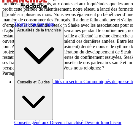
premiers questionnements, aux doutes et aux inquiétudes que les annon
profit cette période de ralentissement, notre réseau a lancé des format
déroulé sur plusieurs mois. Nous avons également pu bénéficier d’une 
manière de consommer des Français. Il a donc fallu anticiper et s’alig
Trouver ma franchise
d’emporter la commande. Steak ‘n Shake avec les associations pour soute
d’agir à notre échelle. Toutes les semaines pendant le confinement, n
Actualités de la franchise
restaurant Steak ‘n Shake de Marseille a effectué la même démarche 
ouvertures ont bien évidemment ralenti ces dernières années. Entre les
jour. Aujourd’hui, la crise est (quasiment) derrière nous et le rythme
projets. 2022 marque donc l’accélération du développement de Steak ‘n
restaurants. Après les premières pertes du confinement essuyées, Steak
ses franchisés, leur apporter les conseils de nos partenaires santé et j
perspectives de développement. Vous nous rejoignez ?
Partager sur :
Brèves et actus
Actualités du secteur
Communiqués de presse
I
Conseils et Guides
Conseils généraux
Devenir franchisé
Devenir franchiseur