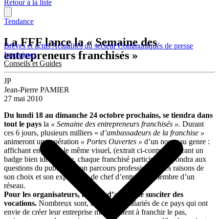
Retour à la liste
Tendance
La FFF lance la « Semaine des
Brèves et actus
Actualités du secteur
Communiqués de presse
entrepreneurs franchisés »
Interviews
Conseils et Guides
JP
Jean-Pierre PAMIER
27 mai 2010
Du lundi 18 au dimanche 24 octobre prochains, se tiendra dans
tout le pays
la
« Semaine des entrepreneurs franchisés ».
Durant
ces 6 jours, plusieurs milliers «
d’ambassadeurs de la franchise »
animeront une opération
« Portes Ouvertes »
d’un nouveau genre :
affichant en vitrine le même visuel, (extrait ci-contre) arborant un
badge bien identifiable, chaque franchisé participant répondra aux
questions du public sur son parcours professionnel, les raisons de
son choix et son expérience de chef d’entreprise membre d’un
réseau.
Pour les organisateurs, il s’agit d’abord de susciter des
vocations.
Nombreux sont, en effet, les salariés de ce pays qui ont
envie de créer leur entreprise mais hésitent à franchir le pas,