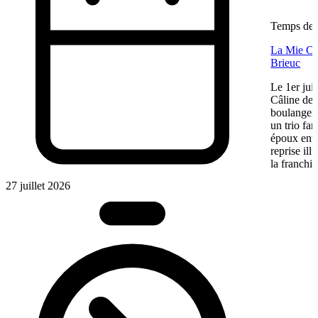
Temps de l
La Mie Câl
Brieuc
Le 1er jui
Câline de 
boulangeri
un trio fa
époux entre
reprise ill
la franchis
27 juillet 2026