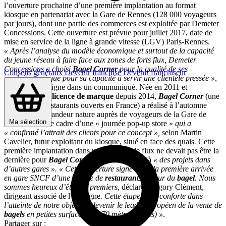
l’ouverture prochaine d’une première implantation au format
kiosque en partenariat avec la Gare de Rennes (128 000 voyageurs
par jours), dont une partie des commerces est exploitée par Demeter
Concessions. Cette ouverture est prévue pour juillet 2017, date de
mise en service de la ligne à grande vitesse (LGV) Paris-Rennes.
« Après l’analyse du modèle économique et surtout de la capacité
du jeune réseau à faire face aux zones de forts flux, Demeter
Concessions a choisi
Bagel Corner
pour la qualité de ses
Conseils généraux
Devenir franchisé
Devenir franchiseur
produits ainsi que pour sa capacité à servir une clientèle pressée »,
souligne l’enseigne dans un communiqué. Née en 2011 et
développée en
licence de marque
depuis 2014,
Bagel Corner
(une
vingtaine de restaurants ouverts en France) a réalisé à l’automne
2016 un test grandeur nature auprès de voyageurs de la Gare de
Ma sélection
Rennes, dans le cadre d’une « journée pop-up store »
qui a
« confirmé l’attrait des clients pour ce concept »,
selon Martin
Cavelier, futur exploitant du kiosque, situé en face des quais
.
Cette
première implantation dans une zone de de flux ne devait pas être la
dernière pour
Bagel Corner
, qui annonce déjà
« des projets dans
d’autres gares ».
« Cette ouverture signe aussi la première arrivée
en gare SNCF d’une chaîne de
restaurants
autour du
bagel
. Nous
sommes heureux d’être les premiers,
déclare Grégory Clément,
dirigeant associé de l’enseigne
. Cette étape nous conforte dans
l’atteinte de notre objectif : devenir le leader européen de la vente de
bagels
en petites surfaces (7 à 70 mètres carrés) »
.
Partager sur :