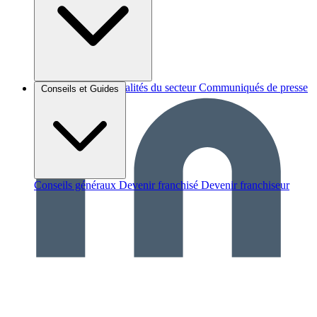
Brèves et actus
Actualités du secteur
Communiqués de presse
Conseils et Guides
Interviews
Conseils généraux
Devenir franchisé
Devenir franchiseur