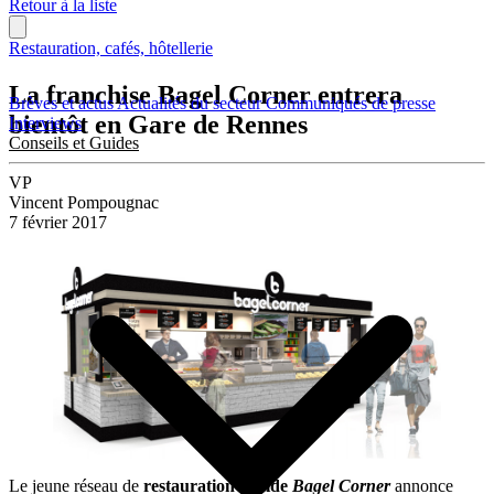
Retour à la liste
Restauration, cafés, hôtellerie
La franchise Bagel Corner entrera
Brèves et actus
Actualités du secteur
Communiqués de presse
bientôt en Gare de Rennes
Interviews
Conseils et Guides
VP
Vincent Pompougnac
7 février 2017
Le jeune réseau de
restauration rapide
Bagel Corner
annonce