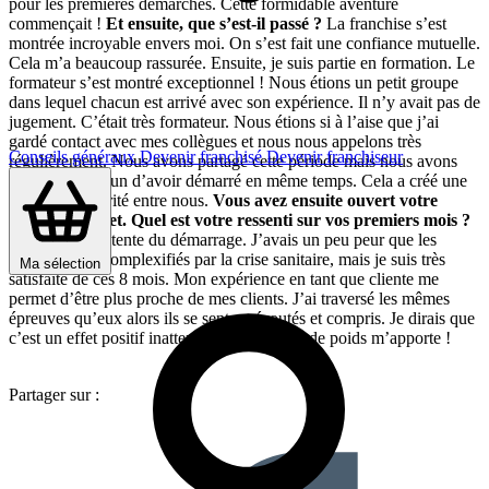
pour les premières démarches. Cette formidable aventure
commençait !
Et ensuite, que s’est-il passé ?
La franchise s’est
montrée incroyable envers moi. On s’est fait une confiance mutuelle.
Cela m’a beaucoup rassurée. Ensuite, je suis partie en formation. Le
formateur s’est montré exceptionnel ! Nous étions un petit groupe
dans lequel chacun est arrivé avec son expérience. Il n’y avait pas de
jugement. C’était très formateur. Nous étions si à l’aise que j’ai
gardé contact avec mes collègues et nous nous appelons très
Conseils généraux
Devenir franchisé
Devenir franchiseur
régulièrement. Nous avons partagé cette période mais nous avons
aussi en commun d’avoir démarré en même temps. Cela a créé une
certaine solidarité entre nous.
Vous avez ensuite ouvert votre
centre en juillet. Quel est votre ressenti sur vos premiers mois ?
Je suis très contente du démarrage. J’avais un peu peur que les
débuts soient complexifiés par la crise sanitaire, mais je suis très
Ma sélection
satisfaite de ces 8 mois. Mon expérience en tant que cliente me
permet d’être plus proche de mes clients. J’ai traversé les mêmes
épreuves qu’eux alors ils se sentent écoutés et compris. Je dirais que
c’est un effet positif inattendu que ma perte de poids m’apporte !
Partager sur :