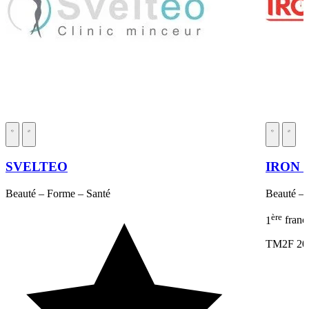
SVELTEO
IRON 
Beauté – Forme – Santé
Beauté – 
ère
1
franc
TM2F 20