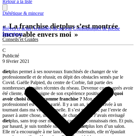
Retour à la liste
Diététique & minceur
« La franchise dietplus s’est montrée
Brèves et actus
Actualités du secteur
Communiqués de presse
incroyable envers moi »
Interviews
Conseils et Guides
C
Publicité
9 février 2021
diet
plus permet à ses nouveaux franchisés de changer de vie
professionnelle et de réussir, en dépit des obstacles semés par le
Covid. Gaëlle Palpied, du centre de Corbie, fait partie des
nombreuses réussites récentes du réseau. Devenue coach après avoir
été cliente, elle témoigne de son expérience positive.
Pourquoi
avoir choisi diet
plus
comme franchise ?
Mon parcours
professionnel est riche et varié. Il y a un an, je suis arrivée à un
tournant dans ma vie personnelle. Il s’est manifesté par l’envie de
passer à autre chose, un besoin de changement. J’avais envisagé
diet
plus, sans trop oser me lancer car je n’y connaissais rien. Et puis,
par hasard, je suis tombée sur ma coach
diet
plus lors d’un salon.
Elle m’a encouragée à me lancer et le lendemain, elle m’épaulait