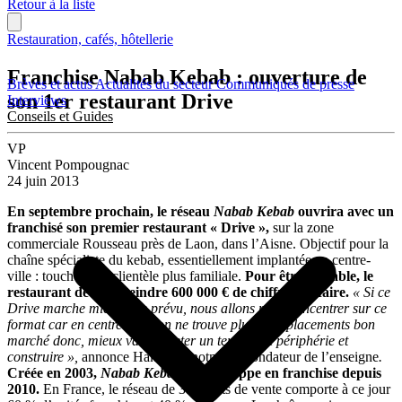
Retour à la liste
Restauration, cafés, hôtellerie
Franchise Nabab Kebab : ouverture de
Brèves et actus
Actualités du secteur
Communiqués de presse
son 1er restaurant Drive
Interviews
Conseils et Guides
VP
Vincent Pompougnac
24 juin 2013
En septembre prochain, le réseau
Nabab Kebab
ouvrira avec un
franchisé son premier restaurant « Drive »,
sur la zone
commerciale Rousseau près de Laon, dans l’Aisne. Objectif pour la
chaîne spécialiste du kebab, essentiellement implantée en centre-
ville : toucher une clientèle plus familiale.
Pour être rentable, le
restaurant devra atteindre 600 000 € de chiffre d’affaire.
« Si ce
Drive marche mieux que prévu, nous allons nous concentrer sur ce
format car en centre-ville, on ne trouve plus d’emplacements bon
marché donc, mieux vaut acheter un terrain en périphérie et
construire »,
annonce Hakim Benotmane, fondateur de l’enseigne
.
Créée en 2003,
Nabab Kebab
se développe en franchise depuis
2010.
En France, le réseau de 31 points de vente comporte à ce jour