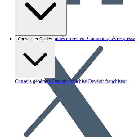
Brèves et actus
Actualités du secteur
Communiqués de presse
Conseils et Guides
Interviews
Conseils généraux
Devenir franchisé
Devenir franchiseur