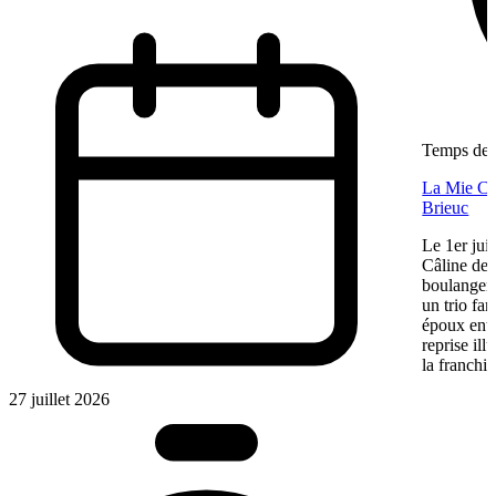
Temps de l
La Mie Câl
Brieuc
Le 1er jui
Câline de 
boulangeri
un trio fa
époux entre
reprise ill
la franchis
27 juillet 2026