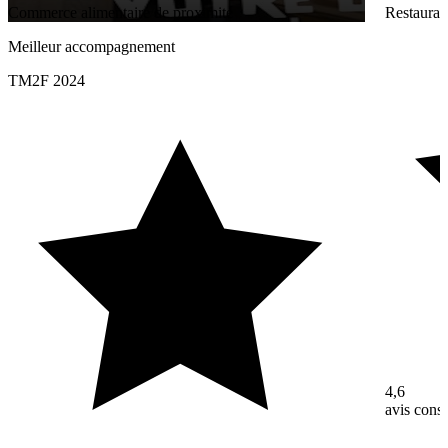
Commerce alimentaire de proximité
Restaurati
Meilleur accompagnement
TM2F 2024
4,6
avis con