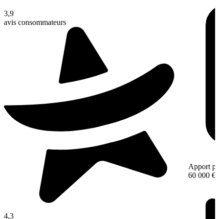
3,9
avis consommateurs
Apport pe
60 000 €
4,3