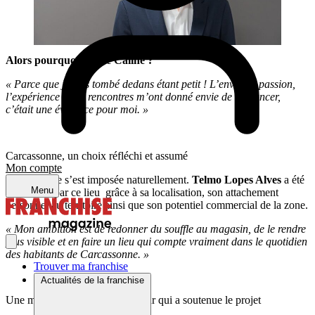
Alors pourquoi la Mie Câline ?
« Parce que je suis tombé dedans étant petit ! L’envie, la passion,
l’expérience et les rencontres m’ont donné envie de me lancer,
c’était une évidence pour moi. »
Carcassonne, un choix réfléchi et assumé
Mon compte
Carcassonne s’est imposée naturellement.
Telmo Lopes Alves
a été
Menu
convaincu par ce lieu grâce à sa localisation, son attachement
personnel au territoire ainsi que son potentiel commercial de la zone.
« Mon ambition est de redonner du souffle au magasin, de le rendre
plus visible et en faire un lieu qui compte vraiment dans le quotidien
des habitants de Carcassonne. »
Trouver ma franchise
Actualités de la franchise
Une modernisation en profondeur qui a soutenue le projet