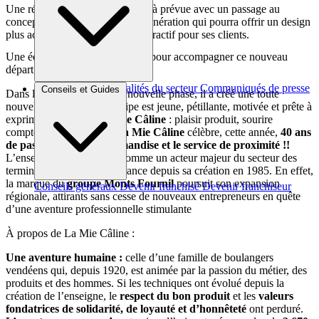
Une rénovation de façade est déjà prévue avec un passage au
concept
La Mie Câline
4ème génération qui pourra offrir un design
plus actuel, plus lisible et plus attractif pour ses clients.
Une équipe jeune et renouvelée pour accompagner ce nouveau
départ
Brèves et actus
Actualités du secteur
Communiqués de presse
Conseils et Guides
Dans le but de mener cette nouvelle phase, il a créé une toute
Interviews
nouvelle équipe. Cette équipe est jeune, pétillante, motivée et prête à
exprimer l’ADN de
La Mie Câline
: plaisir produit, sourire
comptoir, service rapide
La Mie Câline
célèbre, cette année,
40 ans
de passion pour la gourmandise et le service de proximité !!
L’enseigne s’est imposée comme un acteur majeur du secteur des
terminaux de cuisson en France depuis sa création en 1985. En effet,
la marque du
groupe Monts Fournil
poursuit son expansion
Conseils généraux
Devenir franchisé
Devenir franchiseur
régionale, attirants sans cesse de nouveaux entrepreneurs en quête
d’une aventure professionnelle stimulante
À propos de La Mie Câline :
Une aventure humaine :
celle d’une famille de boulangers
vendéens qui, depuis 1920, est animée par la passion du métier, des
produits et des hommes. Si les techniques ont évolué depuis la
création de l’enseigne, le
respect du bon produit
et les
valeurs
fondatrices de solidarité, de loyauté et d’honnêteté
ont perduré.