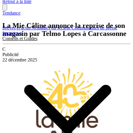
Retour à la liste
Tendance
La Mie Câline annonce la reprise de son
Brèves et actus
Actualités du secteur
Communiqués de presse
magasin par Telmo Lopes à Carcassonne
Interviews
Conseils et Guides
C
Publicité
22 décembre 2025