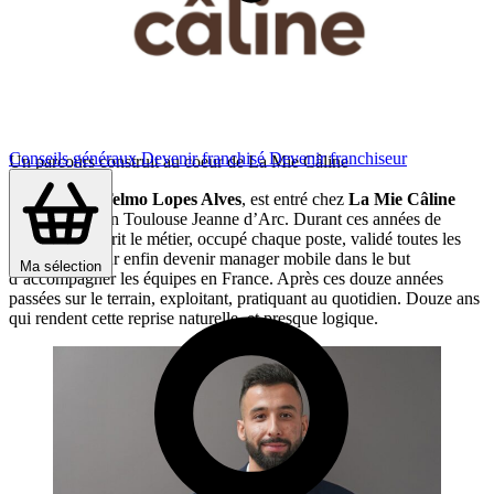
Conseils généraux
Devenir franchisé
Devenir franchiseur
Un parcours construit au coeur de La Mie Câline
À ses 18ans,
Telmo Lopes Alves
, est entré chez
La Mie Câline
dans le magasin Toulouse Jeanne d’Arc. Durant ces années de
travail, il a apprit le métier, occupé chaque poste, validé toutes les
formations pour enfin devenir manager mobile dans le but
Ma sélection
d’accompagner les équipes en France. Après ces douze années
passées sur le terrain, exploitant, pratiquant au quotidien. Douze ans
qui rendent cette reprise naturelle, et presque logique.