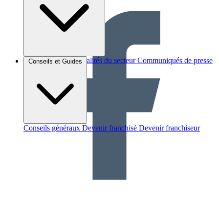
Brèves et actus
Actualités du secteur
Communiqués de presse
Conseils et Guides
Interviews
Conseils généraux
Devenir franchisé
Devenir franchiseur