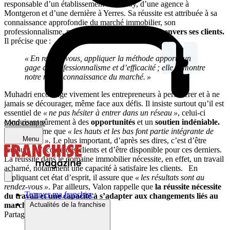
responsable d’un établissement à Brunoy, d’une agence à
Montgeron et d’une dernière à Yerres. Sa réussite est attribuée à sa
connaissance approfondie du marché immobilier, son
professionnalisme, mais surtout son
engagement envers ses clients.
Il précise que :
« En rendez-vous, appliquer la méthode apporte un
gage de professionnalisme et d’efficacité ; elle démontre
notre réelle connaissance du marché. »
Muhadri encourage vivement les entrepreneurs à persévérer et à ne
jamais se décourager, même face aux défis. Il insiste surtout qu’il est
essentiel de
«
ne pas hésiter à entrer dans un réseau
»
, celui-ci
conduisant sûrement à des
opportunités
et un
soutien indéniable.
Mon compte
Il ajoute même que
«
les hauts et les bas font partie intégrante de
Menu
notre métier ».
Le plus important, d’après ses dires, c’est d’être
toujours à l’écoute des clients et d’être disponible pour ces derniers.
La réussite dans le domaine immobilier nécessite, en effet, un travail
acharné, notamment une capacité à satisfaire les clients. En
appliquant cet état d’esprit, il assure que
«
les résultats sont au
rendez-vous
»
. Par ailleurs, Valon rappelle que
la réussite nécessite
Trouver ma franchise
du travail et une capacité à s’adapter aux changements liés au
Actualités de la franchise
marché.
Partager sur :