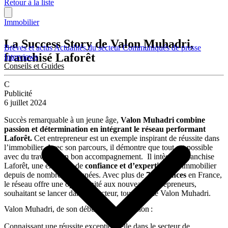
Retour à la liste
Immobilier
La Success Story de Valon Muhadri,
Brèves et actus
Actualités du secteur
Communiqués de presse
franchisé Laforêt
Interviews
Conseils et Guides
C
Publicité
6 juillet 2024
Succès remarquable à un jeune âge,
Valon Muhadri combine
passion et détermination en intégrant le réseau performant
Laforêt.
Cet entrepreneur est un exemple inspirant de réussite dans
l’immobilier. Avec son parcours, il démontre que tout est possible
avec du travail et un bon accompagnement. Il intègre la franchise
Laforêt, une enseigne de
confiance et d’expertise
de l’immobilier
depuis de nombreuses années. Avec plus de
700 agences
en France,
le réseau offre une opportunité aux nouveaux entrepreneurs,
souhaitant se lancer dans ce secteur, tout comme Valon Muhadri.
Valon Muhadri, de son début à son ascension :
Connaissant une réussite exceptionnelle dans le secteur de