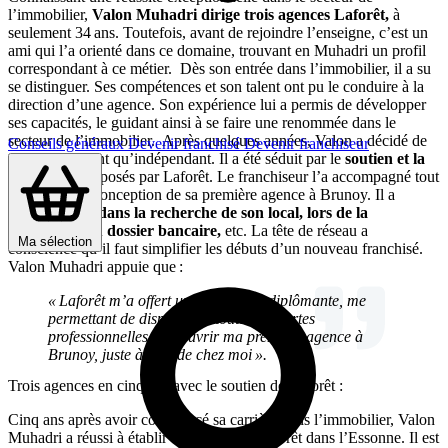
l’immobilier,
Valon Muhadri dirige trois agences Laforêt,
à
seulement 34 ans. Toutefois, avant de rejoindre l’enseigne, c’est un
ami qui l’a orienté dans ce domaine, trouvant en Muhadri un profil
correspondant à ce métier. Dès son entrée dans l’immobilier, il a su
se distinguer. Ses compétences et son talent ont pu le conduire à la
direction d’une agence. Son expérience lui a permis de développer
ses capacités, le guidant ainsi à se faire une renommée dans le
secteur de l’immobilier. Après quelques années, Valon a décidé de
Conseils généraux
Devenir franchisé
Devenir franchiseur
se lancer en tant qu’indépendant. Il a été séduit par le
soutien et la
formation
proposés par Laforêt. Le franchiseur l’a accompagné tout
au long de la conception de sa première agence à Brunoy. Il a
assisté Valon dans la recherche de son local, lors de la
conception du dossier bancaire,
etc. La tête de réseau a
Ma sélection
conscience qu’il faut simplifier les débuts d’un nouveau franchisé.
Valon Muhadri appuie que :
« Laforêt m’a offert une formation diplômante, me
permettant de disposer de toutes les cartes
professionnelles et d’ouvrir ma première agence à
Brunoy, juste à côté de chez moi ».
Trois agences en cinq ans avec le soutien de Laforêt :
Cinq ans après avoir commencé sa carrière dans l’immobilier, Valon
Muhadri a réussi à établir trois agences Laforêt dans l’Essonne. Il est