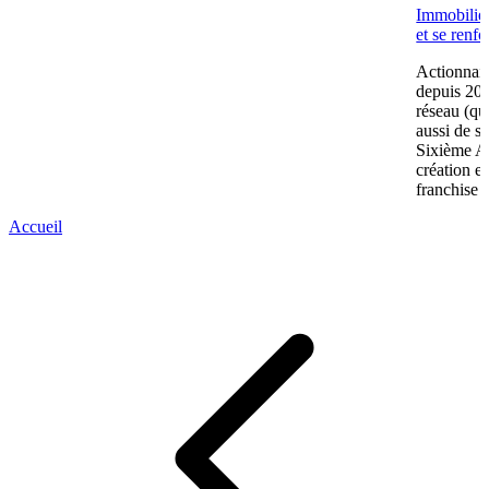
Immobilier
et se renf
Actionnair
depuis 202
réseau (qu
aussi de s
Sixième A
création e
franchise 
Accueil