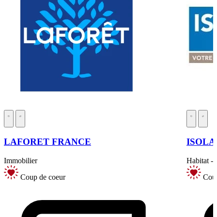
LAFORET FRANCE
ISOLA
Immobilier
Habitat -
Coup de coeur
Coup