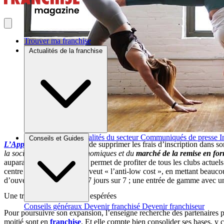
Trouver ma franchise
Actualités de la franchise
Brèves et actus
Actualités du secteur
Communiqués de presse
I
Conseils et Guides
L’Appart Fitness
a décidé de supprimer les frais d’inscription dans s
la société, des acteurs économiques et du
marché de la remise en fo
auparavant). Cette carte lui permet de profiter de tous les clubs act
centre de son activité. Il se veut « l’anti-low cost », en mettant bea
d’ouverture de 6 h à 23 h, 7 jours sur 7 ; une entrée de gamme avec u
Une trentaine d’ouvertures espérées
Conseils généraux
Devenir franchisé
Devenir franchiseur
Pour poursuivre son expansion, l’enseigne recherche des partenaires pas
moitié sont en
franchise
. Et elle compte bien consolider ses bases, y c