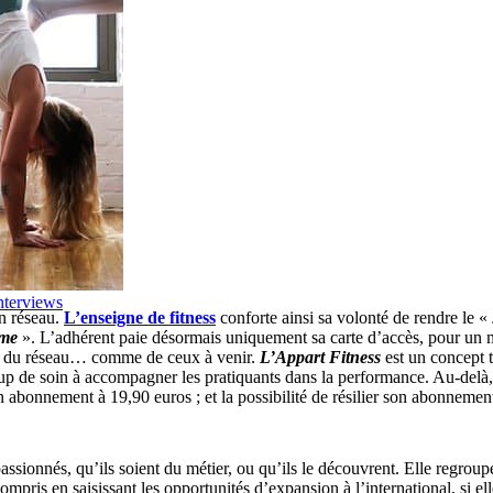
nterviews
on réseau.
L’enseigne de fitness
conforte ainsi sa volonté de rendre le «
rme
». L’adhérent paie désormais uniquement sa carte d’accès, pour un m
uels du réseau… comme de ceux à venir.
L’Appart Fitness
est un concept t
ucoup de soin à accompagner les pratiquants dans la performance. Au-delà,
n abonnement à 19,90 euros ; et la possibilité de résilier son abonneme
sionnés, qu’ils soient du métier, ou qu’ils le découvrent. Elle regroupe a
ompris en saisissant les opportunités d’expansion à l’international, si e