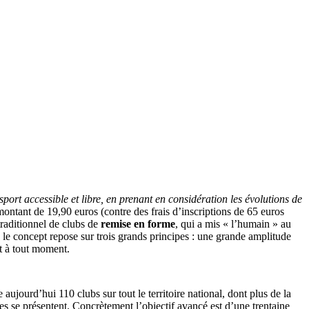
sport accessible et libre, en prenant en considération les évolutions de
ontant de 19,90 euros (contre des frais d’inscriptions de 65 euros
raditionnel de clubs de
remise en forme
, qui a mis « l’humain » au
 le concept repose sur trois grands principes : une grande amplitude
nt à tout moment.
ujourd’hui 110 clubs sur tout le territoire national, dont plus de la
lles se présentent. Concrètement l’objectif avancé est d’une trentaine