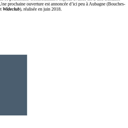
ts. Une prochaine ouverture est annoncée d’ici peu à Aubagne (Bouches-
t
Wideclub
), réalisée en juin 2018.