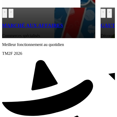
MARCHÉ AUX AFFAIRES
GAUT
Commerces spécialisés
Décoratio
Meilleur fonctionnement au quotidien
TM2F 2026