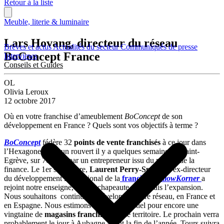
Retour à la liste
Meuble, literie & luminaire
Lars Hovang, directeur du réseau
Brèves et actus
Actualités du secteur
Communiqués de presse
BoConcept France
Interviews
Conseils et Guides
OL
Olivia Leroux
12 octobre 2017
Où en votre franchise d’ameublement
BoConcept
de son
développement en France ? Quels sont vos objectifs à terme ?
BoConcept
fédère 32
points de vente franchisés
à ce jour dans
l’Hexagone, dont un rouvert il y a quelques semaines, à Saint-
Egrève, sur 700 m², par un entrepreneur issu du monde de la
finance. Le 1er septembre,
Laurent Perry-Spencer
, ex-directeur
du développement international de la
franchise
YellowKorner
a
rejoint notre enseigne, dont il chapeaute désormais l’expansion.
Nous souhaitons continuer à développer notre réseau, en France et
en Espagne. Nous estimons avoir le potentiel pour encore une
vingtaine de
magasins franchisés
sur le territoire. Le prochain verra
probablement le jour à Aubagne avant la fin de l’année, Tours suivra