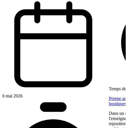
Temps de l
6 mai 2026
Perene acc
boutiques
Dans un se
l'enseigne
reposition