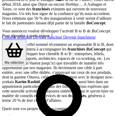
début 2018, ainsi que Dijon ou encore Herblay… A Aubagne et
Tours, ce sont des
franchisés
existants qui ouvrent de nouveaux
magasins. Un très bon signe de la confiance qu’ils nous accordent.
Nous estimons que 50 % des inaugurations à venir seront d’ailleurs
le fait de partenaires faisant déjà partie de la famille
BoConcept
.
Vous annoncez vouloir développer l’activité B to B de
BoConcept
.
Pour répondre à quels enjeux ?
Conseils généraux
Devenir franchisé
Devenir franchiseur
Nous avons en effet nommé récemment un responsable B to B, dont
la mission consistera à accompagner les
franchisés
BoConcept
qui
souhaitent développer leur clientèle B to B : entreprises, hôtels,
restaurants, aéroports, architectes, espaces de co-working, etc. Les
Ma sélection
professionnels n’étaient jusqu’ici que travaillés de manière très
opportuniste par nos magasins. Ils deviennent une cible à part
entière, avec une offre dédiée, s’appuyant sur ceux de nos produits,
dont la gamme Ottawa, créée en collaboration avec le designer new-
yorkais
Karim Rashid
, qui peuvent s’intégrer aussi bien dans un
appartement particulier que dans des bureaux. Nous espérons que
cette nouvelle activité, qui reposera entièrement sur le savoir-faire en
matière de conseils et de services de nos
franchisés
, génèrera à
terme 20 % de leur chiffre d’affaires.
Quels sont vos projets dans le e-commerce ?