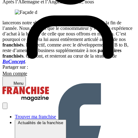
Après l’Allemagne et l’Angleterre cet été, nous
lancerons notre
site de e-commerce
en France avant la fin de
l’année. Nous voulons que le consommateur y vive une expérience
d’achat à la hauteur de celle que nous offrons en magasin. C’est
pourquoi ce site sera lui aussi entièrement articulé autour de nos
franchisés
. L’objectif, comme avec le développement du B to B,
reste d’amener du business supplémentaire à nos
partenaires
franchisés
. Qui sont, et resteront au cœur de la stratégie de
BoConcept
.
Partager sur :
Mon compte
Menu
Trouver ma franchise
Actualités de la franchise