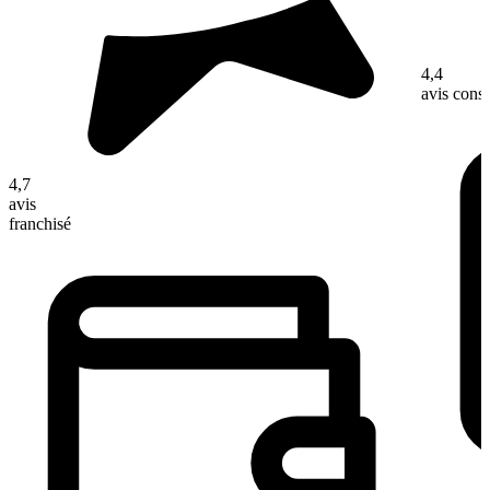
4,4
avis con
4,7
avis
franchisé