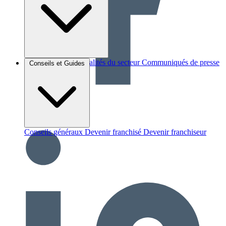
Brèves et actus
Actualités du secteur
Communiqués de presse
Conseils et Guides
Interviews
Conseils généraux
Devenir franchisé
Devenir franchiseur