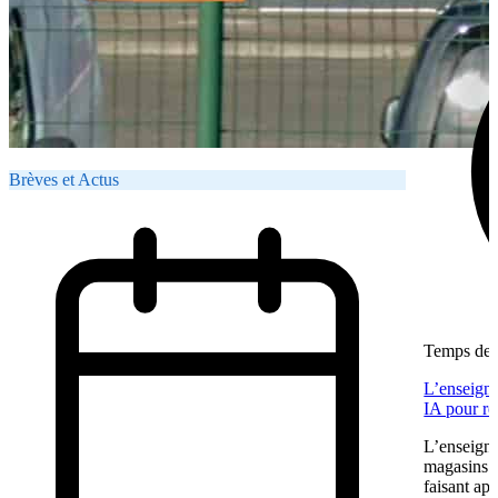
Brèves et Actus
Temps de l
L’enseigne
IA pour re
L’enseigne
magasins f
faisant app