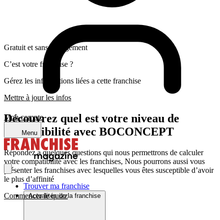
Gratuit et sans engagement
C’est votre franchise ?
Gérez les informations liées a cette franchise
Mettre à jour les infos
Découvrez quel est votre niveau de
Mon compte
compatibilité avec BOCONCEPT
Menu
Répondez a quelques questions qui nous permettrons de calculer
votre compatibilité avec les franchises, Nous pourrons aussi vous
présenter les franchises avec lesquelles vous êtes susceptible d’avoir
le plus d’affinité
Trouver ma franchise
Commencer le quizz
Actualités de la franchise