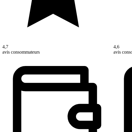
4,7
4,6
avis consommateurs
avis con