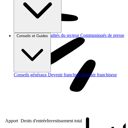
Brèves et actus
Actualités du secteur
Communiqués de presse
Conseils et Guides
Interviews
Conseils généraux
Devenir franchisé
Devenir franchiseur
Apport
Droits d'entrée
Investissement total