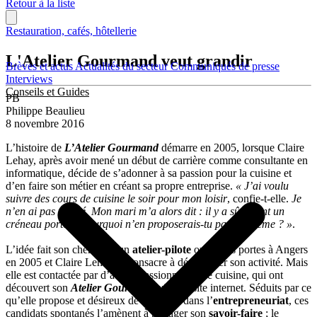
Retour à la liste
Restauration, cafés, hôtellerie
L'Atelier Gourmand veut grandir
Brèves et actus
Actualités du secteur
Communiqués de presse
Interviews
Conseils et Guides
PB
Philippe Beaulieu
8 novembre 2016
L’histoire de
L’Atelier Gourmand
démarre en 2005, lorsque Claire
Lehay, après avoir mené un début de carrière comme consultante en
informatique, décide de s’adonner à sa passion pour la cuisine et
d’en faire son métier en créant sa propre entreprise.
« J’ai voulu
suivre des cours de cuisine le soir pour mon loisir
, confie-t-elle.
Je
n’en ai pas trouvé. Mon mari m’a alors dit : il y a sûrement un
créneau porteur, pourquoi n’en proposerais-tu pas toi-même ? »
.
L’idée fait son chemin et un
atelier-pilote
ouvre ses portes à Angers
en 2005 et Claire Lehay se consacre à développer son activité. Mais
elle est contactée par d’autres passionné(es) de cuisine, qui ont
découvert son
Atelier Gourmand
via son site internet. Séduits par ce
qu’elle propose et désireux de se lancer dans l’
entrepreneuriat
, ces
candidats spontanés l’amènent à partager son
savoir-faire
; le