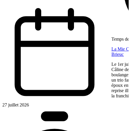
Temps de l
La Mie Câl
Brieuc
Le 1er jui
Câline de 
boulangeri
un trio fa
époux entre
reprise ill
la franchis
27 juillet 2026