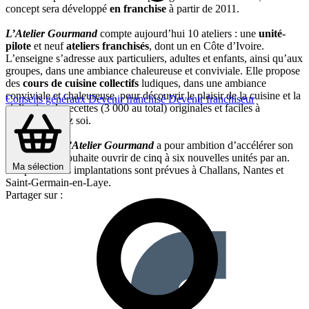
concept sera développé
en franchise
à partir de 2011.
L’Atelier Gourmand
compte aujourd’hui 10 ateliers : une
unité-
pilote
et neuf
ateliers franchisés
, dont un en Côte d’Ivoire.
L’enseigne s’adresse aux particuliers, adultes et enfants, ainsi qu’aux
groupes, dans une ambiance chaleureuse et conviviale. Elle propose
des
cours de cuisine collectifs
ludiques, dans une ambiance
conviviale et chaleureuse, pour découvrir le plaisir de la cuisine et la
Conseils généraux
Devenir franchisé
Devenir franchiseur
réalisation de recettes (3 000 au total) originales et faciles à
reproduire chez soi.
Aujourd’hui
L’Atelier Gourmand
a pour ambition d’accélérer son
expansion et souhaite ouvrir de cinq à six nouvelles unités par an.
Ma sélection
Les prochaines implantations sont prévues à Challans, Nantes et
Saint-Germain-en-Laye.
Partager sur :