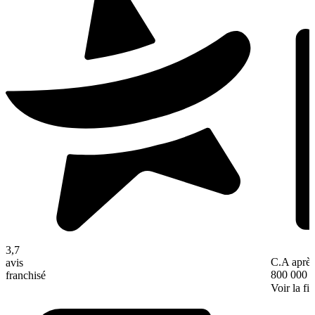
3,7
C.A après
avis
800 000 
franchisé
Voir la fi