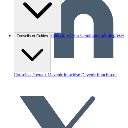
Brèves et actus
Actualités du secteur
Communiqués de presse
Conseils et Guides
Interviews
Conseils généraux
Devenir franchisé
Devenir franchiseur