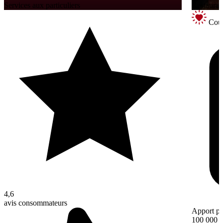
Services aux particuliers
Restaurati
Coup
4,6
avis consommateurs
Apport pe
100 000 