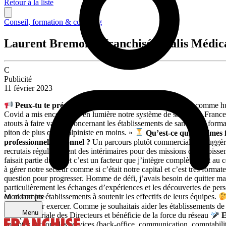
Retour à la liste
Conseil, formation & coaching
Laurent Bremond, franchisé Vitalis Médi
C
Publicité
11 février 2023
Peux-tu te présenter ?
Je suis Laurent Bremond, décrit comme hum
Covid a mis encore plus en lumière notre système de santé. En France
atouts à faire valoir. Concernant les établissements de santé et la f
piton de plus qu’un alpiniste en moins. »
Qu’est-ce que tu aimes f
professionnel/personnel ?
Un parcours plutôt commercial qui suggère 
recrutais régulièrement des intérimaires pour des missions d’accroisseme
faisait partie du jeu et c’est un facteur que j’intègre complètement a
à gérer notre secteur comme si c’était notre capital et c’est très forma
question pour progresser. Homme de défi, j’avais besoin de quitter ma 
particulièrement les échanges d’expériences et les découvertes de pers
Mon compte
en aidant les établissements à soutenir les effectifs de leurs équipes.
d’outils pour exercer. Comme je souhaitais aider les établissements de
Menu
entrepreneuriale des Directeurs et bénéficie de la force du réseau
E
compter sur tous les services (back-office, communication, comptabilit