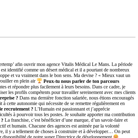
tertemp’ afin ouvrir mon agence Vitalis Médical Le Mans. La période
est identifié comme un désert médical et il a pourtant de nombreux
veloppe et va vraiment dans le bon sens. Ma devise ? « Mieux vaut un
uiller en plein air
Peux-tu nous parler de ton parcours
es et répondre plus facilement à leurs besoins. Dans ce cadre, je
liser les profils compétents pour travailler sereinement avec mes clients
reprise ?
Dans ma dernière fonction salariée, nous étions encouragés
oût à cette autonomie qui nécessite de se remettre régulièrement en
le recrutement ?
L’Humain est passionnant et j’apprécie
cultés à pourvoir tous les postes. Je souhaite apporter ma contribution
 ?
La franchise, c’est bénéficier d’une marque, d’un savoir-faire et
éactif et humain. Chacune des agences est animée par la volonté
e, il y a tellement de choses à construire et à développer… On peut
er disponibilité de notre super Directrice de développement