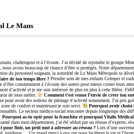
cal Le Mans
ain, challengeur et à l’écoute. J’ai décidé de rejoindre le groupe Mis
, nous avons beaucoup de chance d’être si protégés. Notre département 
ormation du personnel soignant, la notoriété de Le Mans Métropole se dé
aire de ton temps libre ?
Prendre soin de mes enfants Grimper et vadro
d’être constamment à l’écoute des autres pour mieux cerner leurs attent
nt d’activité et je me suis intéressé de plus en plus à cette filière. Fidé
u cœur de mon métier.
Comment t’est venue l’envie de créer ton ent
teur pour avoir des notions de pilotage d’activité notamment. J’ai pris g
zone de confort et maintenant je suis servi.
Pourquoi avoir choisi 
onnalités. Le secteur médico-social rencontre depuis longtemps des diffi
Pourquoi as-tu opté pour la franchise et pourquoi Vitalis Médical
 santé dans mon département, j’ai été séduit par un réseau d’experts, r
t pour finir, un petit mot à adresser au réseau ?
Lors d’une ouvertur
é, juridique … Un grand merci à eux qui nous facilitent la vie et l’hyp