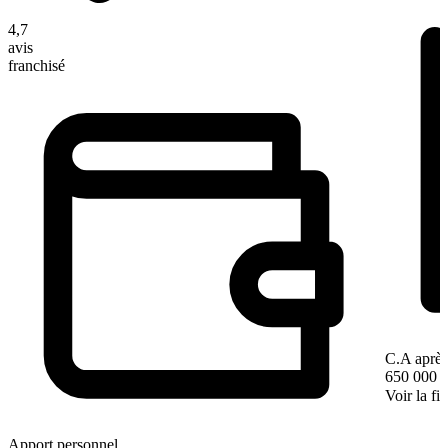
4,7
avis
franchisé
C.A après
650 000 
Voir la fi
Apport personnel