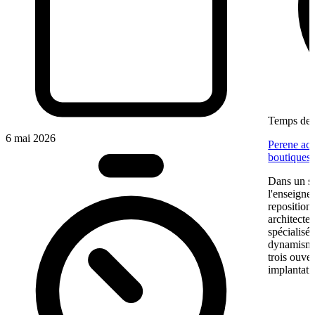
Temps de l
6 mai 2026
Perene acc
boutiques
Dans un se
l'enseigne
reposition
architectes
spécialisé
dynamisme 
trois ouve
implantati