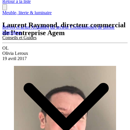
Retour à la liste
Meuble, literie & luminaire
Laurent Raymond, directeur commercial
Brèves et actus
Actualités du secteur
Communiqués de presse
de l’entreprise Agem
Interviews
Conseils et Guides
OL
Olivia Leroux
19 avril 2017