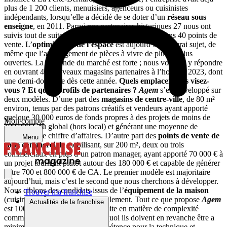
plus de 1 200 clients, menuisiers, agenceurs ou cuisinistes
indépendants, lorsqu’elle a décidé de se doter d’un
réseau sous
enseigne
, en 2011. Parmi nos partenaires historiques 27 nous ont
suivis tout de suite. Et six ans plus tard, nous fédérons 40 points de
vente. L’
optimisation de l’espace
est aujourd’hui un vrai sujet, de
même que l’aménagement de pièces à vivre de plus en plus
ouvertes. La demande du marché est forte ; nous voulons y répondre
en ouvrant 40 nouveaux magasins partenaires à l’horizon 2023, dont
une demi-douzaine dès cette année.
Quels emplacements visez-
vous ? Et quels profils de partenaires ?
Agem
s’est développé sur
deux modèles. D’une part des
magasins de centre-ville
, de 80 m²
environ, tenus par des patrons créatifs et vendeurs ayant apporté
quelque 30 000 euros de fonds propres à des projets de moins de
Mon compte
100 000 € au global (hors local) et générant une moyenne de
400 000 € de chiffre d’affaires. D’autre part des
points de vente de
Menu
zone commerciale
mobilisant, sur 200 m², deux ou trois
commerciaux en plus d’un patron manager, ayant apporté 70 000 € à
un projet tournant plutôt autour des 180 000 € et capable de générer
entre 700 et 800 000 € de CA. Le premier modèle est majoritaire
aujourd’hui, mais c’est le second que nous cherchons à développer.
Nous ciblons des candidats issus de l’
équipement de la maison
Trouver ma franchise
(cuisine, fenêtre…), mais pas seulement. Tout ce que propose
Agem
Actualités de la franchise
est 100 % sur mesure, et sans limite en matière de complexité
comme de créativité. C’est pourquoi ils doivent en revanche être a
minima dotés d’une véritable appétence pour la technique et