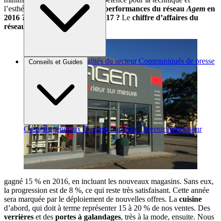
l’esthétique.
Quelles ont été les performances du réseau
Agem
en
2016 ? Comment s’annonce 2017 ?
Le
chiffre d’affaires du
réseau
Agem
a
Brèves et actus
Actualités du secteur
Communiqués de presse
Conseils et Guides
Interviews
Conseils généraux
Devenir franchisé
Devenir franchiseur
gagné 15 % en 2016, en incluant les nouveaux magasins. Sans eux,
la progression est de 8 %, ce qui reste très satisfaisant. Cette année
sera marquée par le déploiement de nouvelles offres. La
cuisine
d’abord, qui doit à terme représenter 15 à 20 % de nos ventes. Des
verrières
et des
portes à galandages
, très à la mode, ensuite. Nous