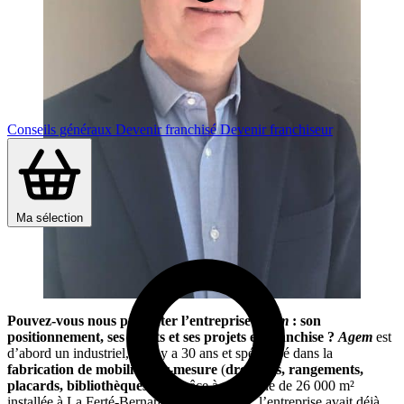
Conseils généraux
Devenir franchisé
Devenir franchiseur
Ma sélection
Pouvez-vous nous présenter l’entreprise
Agem
: son
positionnement, ses atouts et ses projets en franchise ?
Agem
est
d’abord un industriel, né il y a 30 ans et spécialisé dans la
fabrication de mobilier sur-mesure
(
dressings, rangements,
placards, bibliothèques
…). Grâce à son usine de 26 000 m²
installée à La Ferté-Bernard, dans la Sarthe, l’entreprise avait déjà