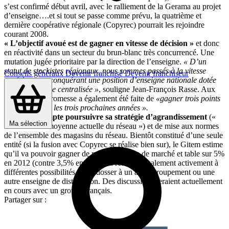
s’est confirmé début avril, avec le ralliement de la Gerama au projet
d’enseigne….et si tout se passe comme prévu, la quatrième et
dernière coopérative régionale (Copyrec) pourrait les rejoindre
courant 2008.
« L’objectif avoué est de gagner en vitesse de décision »
et donc
en réactivité dans un secteur du brun-blanc très concurrencé. Une
mutation jugée prioritaire par la direction de l’enseigne.
« D’un
statut de stockistes régionaux, nous sommes passés à la vitesse
Conseils généraux
Devenir franchisé
Devenir franchiseur
supérieure en conquérant une position d’enseigne nationale dotée
d’une logistique centralisée »
, souligne Jean-François Rasse. Aux
adhérents, la promesse a également été faite de
«gagner trois points
de marge dans les trois prochaines années ».
Le Gitem compte poursuivre sa stratégie d’agrandissement
(«
Ma sélection
300 m² est la moyenne actuelle du réseau ») et de mise aux normes
de l’ensemble des magasins du réseau. Bientôt constitué d’une seule
entité (si la fusion avec Copyrec se réalise bien sur), le Gitem estime
qu’il va pouvoir gagner de nouvelles parts de marché et table sur 5%
en 2012 (contre 3,5% en 2006). Il réfléchit également activement à
différentes possibilités de s’adosser à un autre groupement ou une
autre enseigne de distribution. Des discussions seraient actuellement
en cours avec un groupe français.
Partager sur :