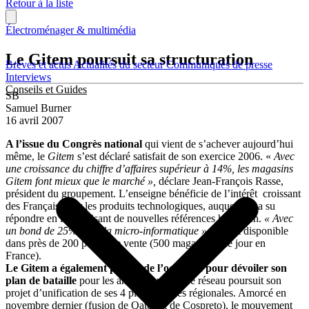
Retour à la liste
Électroménager & multimédia
Le Gitem poursuit sa structuration
Brèves et actus
Actualités du secteur
Communiqués de presse
Interviews
Conseils et Guides
SB
Samuel Burner
16 avril 2007
A l’issue du Congrès national
qui vient de s’achever aujourd’hui
même, le
Gitem
s’est déclaré satisfait de son exercice 2006. «
Avec
une croissance du chiffre d’affaires supérieur à 14%, les magasins
Gitem font mieux que le marché »,
déclare Jean-François Rasse,
président du groupement. L’enseigne bénéficie de l’intérêt croissant
des Français pour les produits technologiques, auquel elle a su
répondre en introduisant de nouvelles références high-tech.
« Avec
un bond de 25% pour la micro-informatique »,
qui est disponible
dans près de 200 points de vente (500 magasins à ce jour en
France).
Le Gitem a également profité de l’occasion pour dévoiler son
plan de bataille
pour les années à venir. Le réseau poursuit son
projet d’unification de ses 4 plates-formes régionales. Amorcé en
novembre dernier (fusion de Qatec et de Cospreto), le mouvement