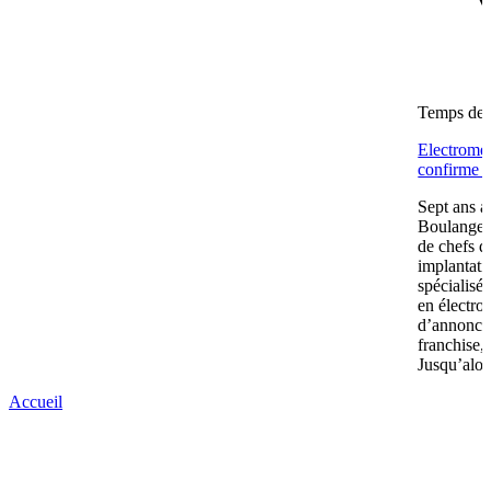
Temps de l
Electromén
confirme s
Sept ans a
Boulanger 
de chefs d
implantatio
spécialisé
en électro
d’annonce
franchise,
Jusqu’alors
Accueil