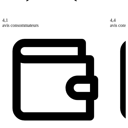
4,1
4,4
avis consommateurs
avis con