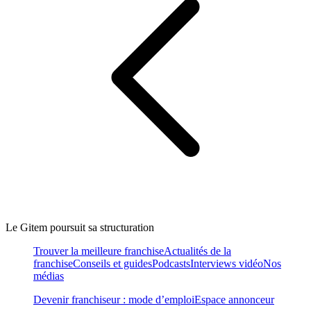
Le Gitem poursuit sa structuration
Trouver la meilleure franchise
Actualités de la
franchise
Conseils et guides
Podcasts
Interviews vidéo
Nos
médias
Devenir franchiseur : mode d’emploi
Espace annonceur