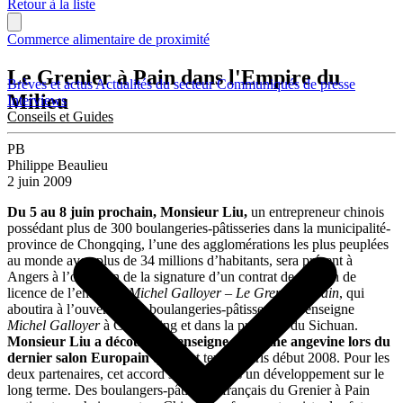
Retour à la liste
Commerce alimentaire de proximité
Le Grenier à Pain dans l'Empire du
Brèves et actus
Actualités du secteur
Communiqués de presse
Milieu
Interviews
Conseils et Guides
PB
Philippe Beaulieu
2 juin 2009
Du 5 au 8 juin prochain, Monsieur Liu,
un entrepreneur chinois
possédant plus de 300 boulangeries-pâtisseries dans la municipalité-
province de Chongqing, l’une des agglomérations les plus peuplées
au monde avec plus de 34 millions d’habitants, sera présent à
Angers à l’occasion de la signature d’un contrat de cession de
licence de l’enseigne
Michel Galloyer – Le Grenier à Pain
, qui
aboutira à l’ouverture de boulangeries-pâtisseries à l’enseigne
Michel Galloyer
à Chongqing et dans la province du Sichuan.
Monsieur Liu a découvert l’enseigne d’origine angevine lors du
dernier salon Europain
qui s’est tenu à Paris début 2008. Pour les
deux partenaires, cet accord s’inscrit dans un développement sur le
long terme. Des boulangers-pâtissiers français du Grenier à Pain