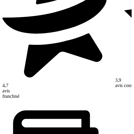
3,9
4,7
avis con
avis
franchisé