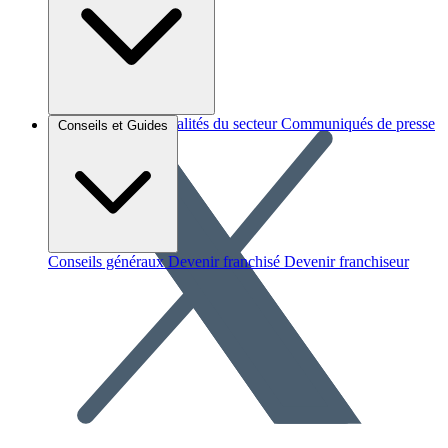
Brèves et actus
Actualités du secteur
Communiqués de presse
Conseils et Guides
Interviews
Conseils généraux
Devenir franchisé
Devenir franchiseur