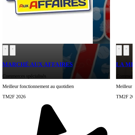
MARCHÉ AUX AFFAIRES
LA MI
Commerces spécialisés
Commerce 
Meilleur fonctionnement au quotidien
Meilleur
TM2F 2026
TM2F 20