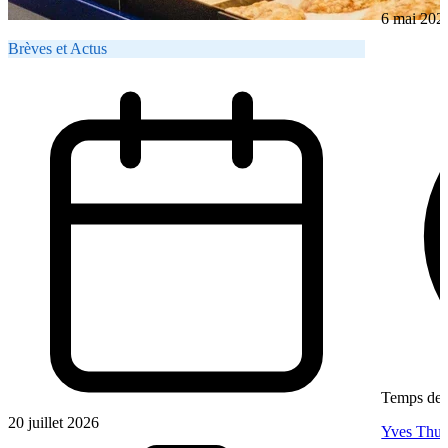
6 mai 202
Brèves et Actus
Temps de l
20 juillet 2026
Yves Thur