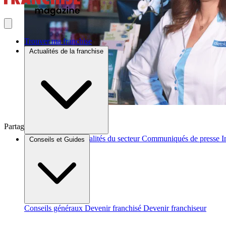
Trouver ma franchise
Actualités de la franchise
Partager sur :
Brèves et actus
Actualités du secteur
Communiqués de presse
I
Conseils et Guides
Conseils généraux
Devenir franchisé
Devenir franchiseur