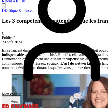
Retour à la liste
Diététique & minceur
Les 3 compétences inattendues que les fran
C
Publicité
29 août 2024
En se lançant dans le monde de la franchise, l’entrepreneur doit pouvo
indispensable
en tant que franchisé. En effet, elle vous permettra de
L’innovation est également une
qualité indispensable
qui vous permet
communiquer sur les réseaux sociaux.
L’art du networking :
Se lanc
nombreux évènements durant lesquelles vous pourrez tirer de nombreu
Mon compte
Menu