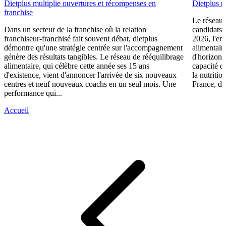
Dietplus multiplie ouvertures et récompenses en
Dietplus 
franchise
Le réseau 
Dans un secteur de la franchise où la relation
candidats 
franchiseur-franchisé fait souvent débat, dietplus
2026, l'en
démontre qu'une stratégie centrée sur l'accompagnement
alimentair
génère des résultats tangibles. Le réseau de rééquilibrage
d'horizons 
alimentaire, qui célèbre cette année ses 15 ans
capacité d
d'existence, vient d'annoncer l'arrivée de six nouveaux
la nutriti
centres et neuf nouveaux coachs en un seul mois. Une
France, die
performance qui...
Accueil