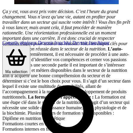
Ça y est, vous avez pris votre décision. C’est l’heure du grand
changement. Vous n’avez qu’une vie, autant en profiter pour
travailler dans un secteur qui suscite votre intérêt ! Vous êtes fin prêt
à vous lancer, mais avant cela, il faut procéder d
e manière
rationnelle.
Une réorientation professionnelle est un moment
important dans une carrière. Il est donc crucial de respecter
Conseils généraux
Devenir franchisé
Devenir franchiseur
certaines étapes pour assurer sa réussite. Voici les étapes clés pour
une reconversion réussie dans le secteur de la nutrition.
L’auto-
évaluation :
Premièrement, il est nécessaire de procéder à une auto-
évaluation afin d’identifier vos compétences et cerner vos passions
et intérêts. Dans une seconde partie il est important de s’intéresser
aux formations et métiers disponibles dans le secteur de la nutrition
Ma sélection
afin d’acquérir une bonne compréhension du secteur et de
déterminer si c’est le bon choix pour vous. Il s’agit d’un secteur dans
lequel il existe une multitude de possibilités, allant de
l’accompagnement à la recherche et au développement de produits
nutritionnels.
La formation et l’apprentissage :
La formation est
une étape clé dans le secteur de la nutrition, il s’agit d’un secteur qui
nécessite une solide connaissance humaine, de la physiologie et de
la biochimie. Plusieurs voies de formation sont disponibles :
Diplôme en nutrition et diététique
Formations courtes en nutrition
Formations internes en franchise