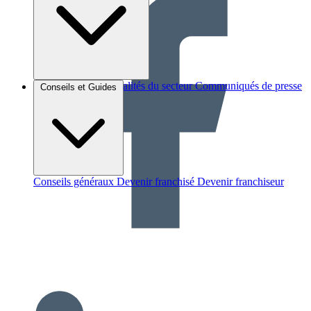
Brèves et actus
Actualités du secteur
Communiqués de presse
Conseils et Guides
Interviews
Conseils généraux
Devenir franchisé
Devenir franchiseur