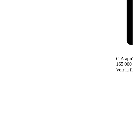
C.A après
165 000 
Voir la fi