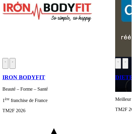
IRON BODYFIT
DIETP
Beauté – Forme – Santé
Beauté – 
ère
Meilleur 
1
franchise de France
TM2F 20
TM2F 2026