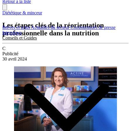
Retour à la liste
Diététique & minceur
Les étapes clés de la réorientation
Brèves et actus
Actualités du secteur
Communiqués de presse
professionnelle dans la nutrition
Interviews
Conseils et Guides
C
Publicité
30 avril 2024