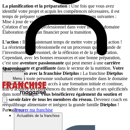
La planification et la préparation :
Une fois que vous avez
identifié votre projet et acquis les compétences nécessaires, il est
temps de préparer votre transition grâce aux actions suivantes :
Mise à jour de votre CV
Création d’un réseau professionnel dans votre nouveau domaine
Élaboration d’un plan financier pour la transition
L’action :
Il est maintenant temps de mettre votre plan en action !
La réorientation professionnelle est un processus qui demande de
l’investissement personnel, de la réflexion et de la planification.
Cependant, avec les bonnes ressources et une bonne préparation,
c’est une
aventure passionnante
qui peut mener à une
carrière
épanouissante et gratifiante
dans le secteur de la nutrition.
Votre
Mon compte
réorientation avec la franchise Dietplus :
La franchise
Dietplus
est ouverte à toute personne souhaitant entreprendre dans le domaine
Menu
du bien-être. Vous aurez accès à une formation initiale et continue,
afin d’acquérir les compétences du métier de coach et ses spécificités
dans notre enseigne.
Vous bénéficierez également du soutien et
du savoir-faire de tous les membres du réseau.
Devenez coach en
rééquilibrage alimentaire et intégrez la grande famille
Dietplus
!
Partager sur :
Trouver ma franchise
Actualités de la franchise