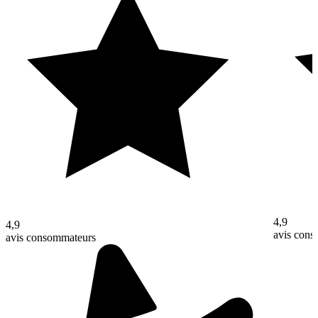
4,9
4,9
avis con
avis consommateurs