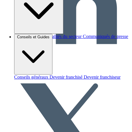
Brèves et actus
Actualités du secteur
Communiqués de presse
Conseils et Guides
Interviews
Conseils généraux
Devenir franchisé
Devenir franchiseur