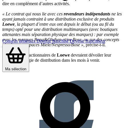
dire en complément d’autres activités.
« Le contrat qui nous lie avec ces
revendeurs indépendants
ne les
ayant jamais contraint à une distribution exclusive de produits
Loewe
, la plupart d’entre eux ont depuis le début (ou au fil du
temps) opté pour une distribution multimarques (avec boutiques
attenantes mais séparation physique des marques) : par exemple
avec les marques Bang&Olufsen et/ou Bose, ou sur des concepts
Conseils généraux
Devenir franchisé
Devenir franchiseur
plus larges : espaces Miele/Nespresso/Bose »,
précise-t-il.
Les nouveaux actionnaires de
Loewe
devraient dévoiler leur
nouvelle stratégie de distribution dans les mois à venir.
Partager sur :
Ma sélection