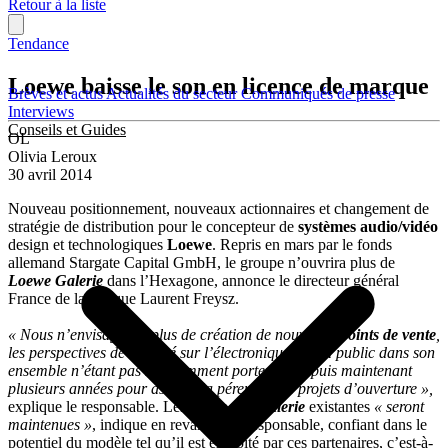
Retour à la liste
Tendance
Loewe baisse le son en licence de marque
Brèves et actus
Actualités du secteur
Communiqués de presse
Interviews
Conseils et Guides
OL
Olivia Leroux
30 avril 2014
Nouveau positionnement, nouveaux actionnaires et changement de
stratégie de distribution pour le concepteur de
systèmes audio/vidéo
design et technologiques
Loewe
. Repris en mars par le fonds
allemand Stargate Capital GmbH, le groupe n’ouvrira plus de
Loewe Galerie
dans l’Hexagone, annonce le directeur général
France de la marque Laurent Freysz.
« Nous n’envisageons plus de création de nouveaux
points de vente
,
les perspectives de marché sur l’électronique grand public dans son
ensemble n’étant pas suffisamment porteuses depuis maintenant
plusieurs années pour assurer la pérennité de projets d’ouverture »,
explique le responsable. Les 12
Loewe Galerie
existantes
« seront
maintenues »
, indique en revanche le responsable, confiant dans le
potentiel du modèle tel qu’il est exploité par ces partenaires, c’est-à-