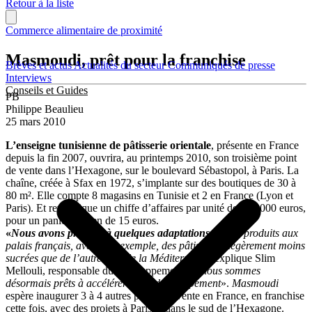
Retour à la liste
Commerce alimentaire de proximité
Masmoudi, prêt pour la franchise
Brèves et actus
Actualités du secteur
Communiqués de presse
Interviews
Conseils et Guides
PB
Philippe Beaulieu
25 mars 2010
L’enseigne tunisienne de pâtisserie orientale
, présente en France
depuis la fin 2007, ouvrira, au printemps 2010, son troisième point
de vente dans l’Hexagone, sur le boulevard Sébastopol, à Paris. La
chaîne, créée à Sfax en 1972, s’implante sur des boutiques de 30 à
80 m². Elle compte 8 magasins en Tunisie et 2 en France (Lyon et
Paris). Et revendique un chiffe d’affaires par unité de 150 000 euros,
pour un panier moyen de 15 euros.
«
Nous avons procédé à quelques adaptations
de nos produits aux
palais français, avec, par exemple, des pâtisseries légèrement moins
sucrées que de l’autre côté de la Méditerranée
, explique Slim
Mellouli, responsable du développement.
Et nous sommes
désormais prêts à accélérer notre développement
».
Masmoudi
espère inaugurer 3 à 4 autres points de vente en France, en franchise
cette fois, avec des projets à Paris et dans le sud de l’Hexagone.