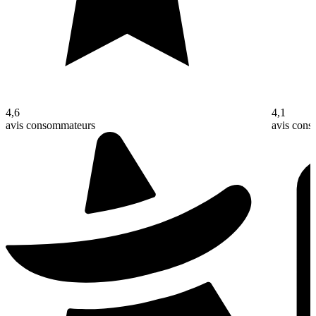
4,6
4,1
avis consommateurs
avis con