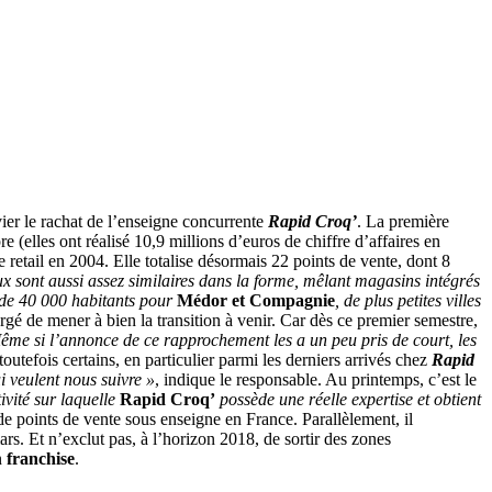
vier le rachat de l’enseigne concurrente
Rapid Croq’
. La première
 (elles ont réalisé 10,9 millions d’euros de chiffre d’affaires en
 retail en 2004. Elle totalise désormais 22 points de vente, dont 8
ux sont aussi assez similaires dans la forme, mêlant magasins intégrés
 de 40 000 habitants pour
Médor et Compagnie
, de plus petites villes
argé de mener à bien la transition à venir. Car dès ce premier semestre,
ême si l’annonce de ce rapprochement les a un peu pris de court, les
outefois certains, en particulier parmi les derniers arrivés chez
Rapid
i veulent nous suivre »
, indique le responsable. Au printemps, c’est le
ivité sur laquelle
Rapid Croq’
possède une réelle expertise et obtient
e points de vente sous enseigne en France. Parallèlement, il
mars. Et n’exclut pas, à l’horizon 2018, de sortir des zones
n
franchise
.