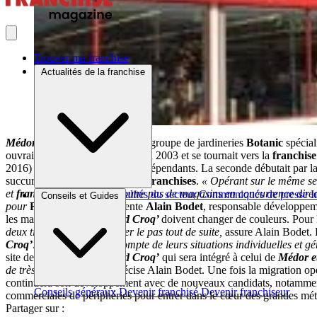
Trouver ma franchise
Actualités de la franchise
Médor et Compagnie
, filiale du groupe de jardineries
Botanic
spécial
ouvrait sa première succursale en 2003 et se tournait vers la
franchise
2016) et 5 appartenant à des indépendants. La seconde débutait par la 
succursales (3,8 M€ de CA) 14
franchises
.
« Opérant sur le même se
et
franchises
. Ils n’ont en outre pas de magasins en concurrence dire
Brèves et actus
Actualités du secteur
Communiqués de presse
I
Conseils et Guides
pour
Rapid Croq’
, commente
Alain Bodet
, responsable développe
les magasins intégrés
Rapid Croq’
doivent changer de couleurs. Pour
deux tiers sont prêts à sauter le pas tout de suite,
assure Alain Bodet. L
Croq’
.
« Nous tiendrons compte de leurs situations individuelles et 
site de vente en ligne
Rapid Croq’
qui sera intégré à celui de
Médor e
de très bons résultats
« , précise Alain Bodet. Une fois la migration op
continuera son développement avec de nouveaux candidats, notamment
Conseils généraux
Devenir franchisé
Devenir franchiseur
commerciales de périphéries pour entrer dans le cœur des grandes métr
Partager sur :