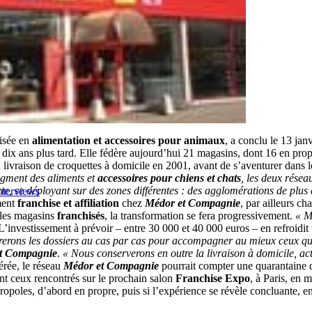
isée en
alimentation et accessoires pour animaux
, a conclu le 13 jan
dix ans plus tard. Elle fédère aujourd’hui 21 magasins, dont 16 en propre
livraison de croquettes à domicile en 2001, avant de s’aventurer dans le
gment des aliments et
accessoires pour chiens et chats
, les deux résea
cte, se déployant sur des zones différentes : des agglomérations de plus
nterviews
ment
franchise et affiliation
chez
Médor et Compagnie
, par ailleurs ch
 les magasins
franchisés
, la transformation se fera progressivement.
« M
’investissement à prévoir – entre 30 000 et 40 000 euros – en refroidit t
gérerons les dossiers au cas par cas pour accompagner au mieux ceux qu
t Compagnie
.
« Nous conserverons en outre la livraison à domicile, act
érée, le réseau
Médor et Compagnie
pourrait compter une quarantaine d
 ceux rencontrés sur le prochain salon
Franchise Expo
, à Paris, en 
opoles, d’abord en propre, puis si l’expérience se révèle concluante, e