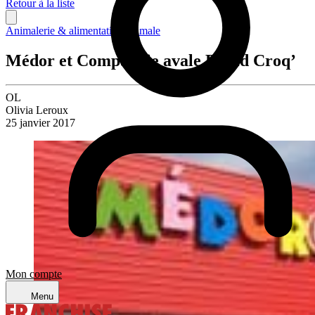
Retour à la liste
Animalerie & alimentation animale
Médor et Compagnie avale Rapid Croq’
OL
Olivia Leroux
25 janvier 2017
Mon compte
Menu