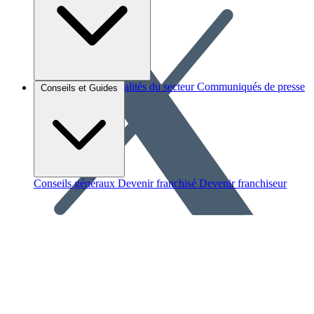
Brèves et actus
Actualités du secteur
Communiqués de presse
Conseils et Guides
Interviews
Conseils généraux
Devenir franchisé
Devenir franchiseur