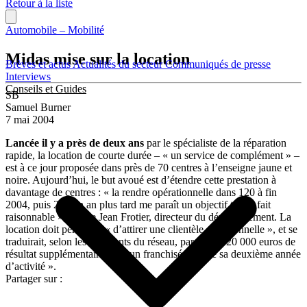
Retour à la liste
Automobile – Mobilité
Midas mise sur la location
Brèves et actus
Actualités du secteur
Communiqués de presse
Interviews
Conseils et Guides
SB
Samuel Burner
7 mai 2004
Lancée il y a près de deux ans
par le spécialiste de la réparation
rapide, la location de courte durée – « un service de complément » –
est à ce jour proposée dans près de 70 centres à l’enseigne jaune et
noire. Aujourd’hui, le but avoué est d’étendre cette prestation à
davantage de centres : « la rendre opérationnelle dans 120 à fin
2004, puis 250 un an plus tard me paraît un objectif tout à fait
raisonnable », estime Jean Frotier, directeur du développement. La
location doit permettre « d’attirer une clientèle occasionnelle », et se
traduirait, selon les dirigeants du réseau, par « 15 à 20 000 euros de
résultat supplémentaire pour un franchisé, lors de sa deuxième année
d’activité ».
Partager sur :