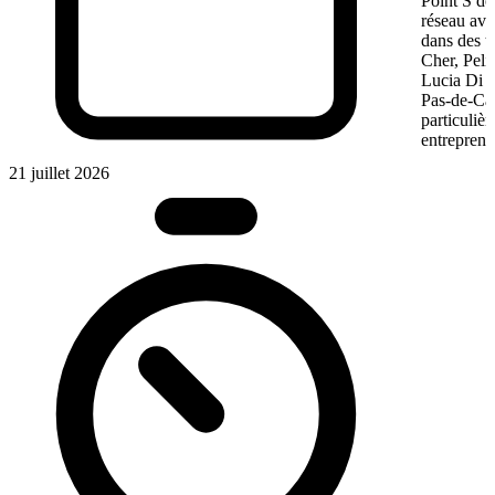
Point S dé
réseau ave
dans des te
Cher, Pel
Lucia Di M
Pas-de-Cal
particulièr
entreprene
21 juillet 2026