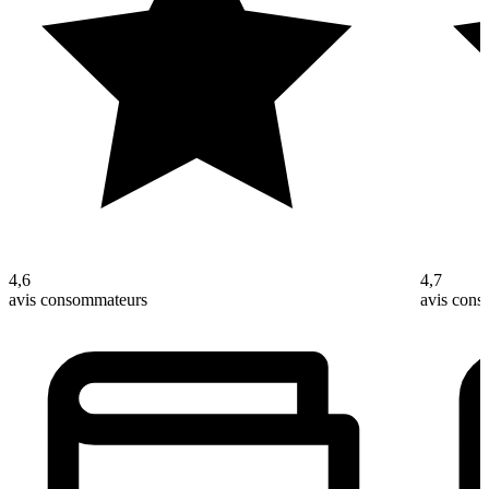
4,6
4,7
avis consommateurs
avis con