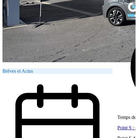
16 juillet
Brèves et Actus
Temps de l
Point S : 