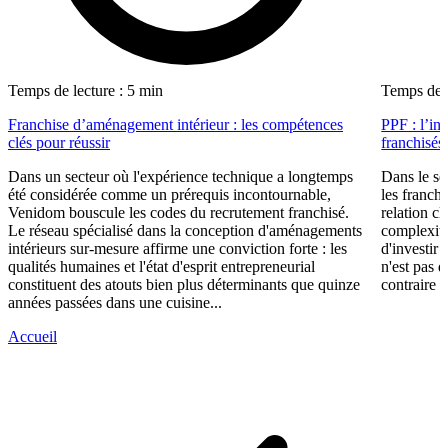
Temps de lecture : 5 min
Temps de l
Franchise d’aménagement intérieur : les compétences
PPF : l’in
clés pour réussir
franchisés
Dans un secteur où l'expérience technique a longtemps
Dans le se
été considérée comme un prérequis incontournable,
les franch
Venidom bouscule les codes du recrutement franchisé.
relation cl
Le réseau spécialisé dans la conception d'aménagements
complexité
intérieurs sur-mesure affirme une conviction forte : les
d'investir 
qualités humaines et l'état d'esprit entrepreneurial
n'est pas 
constituent des atouts bien plus déterminants que quinze
contraire d
années passées dans une cuisine...
Accueil