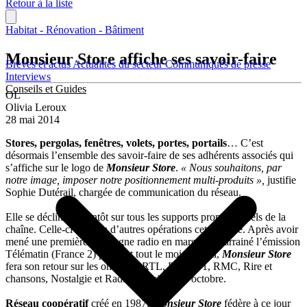
Retour à la liste
Habitat - Rénovation - Bâtiment
Monsieur Store affiche ses savoir-faire
Brèves et actus
Actualités du secteur
Communiqués de presse
Interviews
Conseils et Guides
OL
Olivia Leroux
28 mai 2014
Stores, pergolas, fenêtres, volets, portes, portails
… C’est
désormais l’ensemble des savoir-faire de ses adhérents associés qui
s’affiche sur le logo de
Monsieur Store
.
« Nous souhaitons, par
notre image, imposer notre positionnement multi-produits »,
justifie
Sophie Dutérail, chargée de communication du réseau.
Elle se déclinera bientôt sur tous les supports promotionnels de la
chaîne. Celle-ci a prévu d’autres opérations cette année. Après avoir
mené une première campagne radio en mars puis parrainé l’émission
Télématin (France 2) pendant tout le mois d’avril,
Monsieur Store
fera son retour sur les ondes de RTL, Europe 1, RMC, Rire et
chansons, Nostalgie et Radio Classique en octobre.
Réseau coopératif
créé en 1987,
Monsieur Store
fédère à ce jour