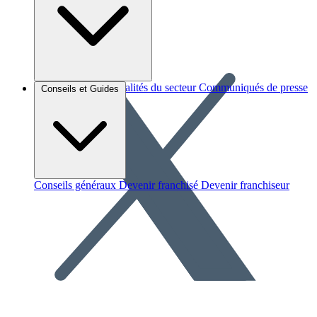
Brèves et actus
Actualités du secteur
Communiqués de presse
Conseils et Guides
Interviews
Conseils généraux
Devenir franchisé
Devenir franchiseur