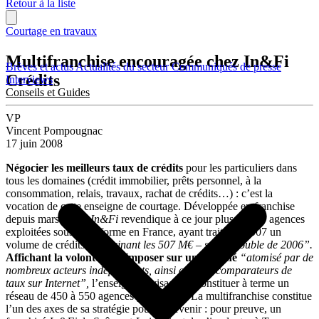
Retour à la liste
Courtage en travaux
Multifranchise encouragée chez In&Fi
Brèves et actus
Actualités du secteur
Communiqués de presse
Crédits
Interviews
Conseils et Guides
VP
Vincent Pompougnac
17 juin 2008
Négocier les meilleurs taux de crédits
pour les particuliers dans
tous les domaines (crédit immobilier, prêts personnel, à la
consommation, relais, travaux, rachat de crédits…) : c’est la
vocation de cette enseigne de courtage. Développée en franchise
depuis mars 2004,
In&Fi
revendique à ce jour plus de 110 agences
exploitées sous cette forme en France, ayant traité en 2007 un
volume de crédits
“avoisinant les 507 M€ – soit le double de 2006”.
Affichant la volonté de s’imposer sur un marché
“atomisé par de
nombreux acteurs indépendants, ainsi que des comparateurs de
taux sur Internet”,
l’enseigne envisage de constituer à terme un
réseau de 450 à 550 agences principales. La multifranchise constitue
l’un des axes de sa stratégie pour y parvenir : pour preuve, un