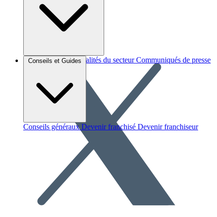
Brèves et actus
Actualités du secteur
Communiqués de presse
Conseils et Guides
Interviews
Conseils généraux
Devenir franchisé
Devenir franchiseur