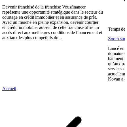
Devenir franchisé de la franchise Vousfinancer
représente une opportunité stratégique dans le secteur du
courtage en crédit immobilier et en assurance de prêt.
Avec un marché en pleine expansion, devenir courtier
en crédit immobilier au sein de cette franchise offre un
Temps de l
accès direct aux meilleures conditions de financement et
aux taux les plus compétitifs du...
Zoom sur 
Lancé en 2
domaine de
bâtiment. 
qu’aux par
services e
actuelleme
Kovan a co
Accueil